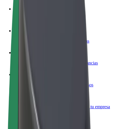
Colaborar como conductor
Gana dinero colaborando con Bolt
Colaborar como repartidor
Repartí comida y cobrá todas las semanas
Añadir un restaurante o tienda
Llegá a más clientes y maximizá tus ganancias
Registrarse como propietario de flota
Añadí tu flota a Bolt y potenciá tus ingresos
Bolt para empresas
Productos y servicios de Bolt adaptados a tu empresa