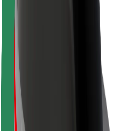
Sostenibilidad en Bolt
Project Zero
Blog
Sala de prensa
Directrices de la marca
Misión
Relación con inversores
Liderazgo
Marca
Medios
Fondo Urbano
Seguridad
Seguridad para usuarios