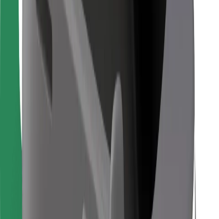
Bolt Food
Para propietarios de flota
Para restaurantes
Bolt para empresas
Otros
Proveedores
Términos y Condiciones
Cookies
Seguridad
¡Conseguí un viaje en minutos!
Descargar la app de Bolt
Encontrá tu comida favorita