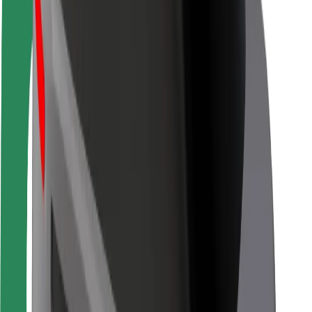
Seguridad para conductores
Seguridad para patinetes
Safety Lab
Ciudades
Dónde estamos
Soluciones para las ciudades
Aeropuertos
Estaciones de carga de Bolt
Soporte
Para usuarios
Para conductores
Para repartidores