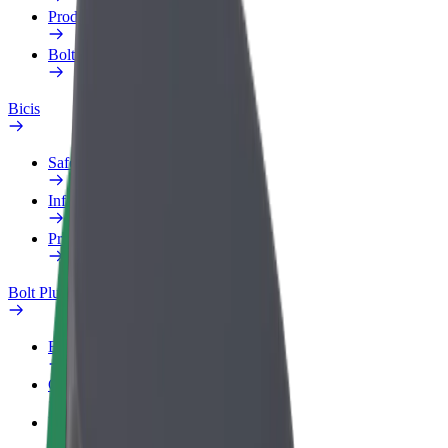
Productos
Bolt Food para empresas
Bicis
Safety Lab
Informar de un problema
Preguntas frecuentes
Bolt Plus
Beneficios
Cómo unirse
Preguntas frecuentes