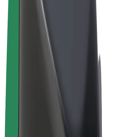
Términos y Condiciones
Privacidad
Cookies
© 2026 Bolt Technology OÜ
Productos
Viajes
Patinetes
Bolt Market
Bolt Food
Bolt Drive
Bolt para empresas
Bicis