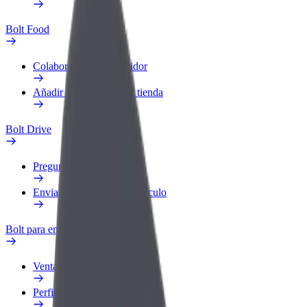
Bolt Food
Colaborar como repartidor
Añadir un restaurante o tienda
Bolt Drive
Preguntas frecuentes
Enviar aviso sobre un vehículo
Bolt para empresas
Ventajas
Perfil de trabajo