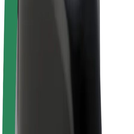
Bolt Plus
Colabora con Bolt
Conductores
Ingresos de conductor/a
Repartidores
Ingresos de repartidor
Comercios de Bolt Food
Flotas
Franquicias
Empresa
Trabajá con nosotros
Acerca de Bolt