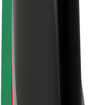
Sostenibilidad en Bolt
Project Zero
Blog
Sala de prensa
Directrices de la marca
Misión
Relación con inversores
Liderazgo
Marca
Medios
Fondo Urbano
Seguridad
Seguridad para usuarios