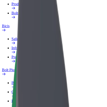
Productos
Bolt Food para empresas
Bicis
Safety Lab
Informar de un problema
Preguntas frecuentes
Bolt Plus
Beneficios
Cómo unirse
Preguntas frecuentes