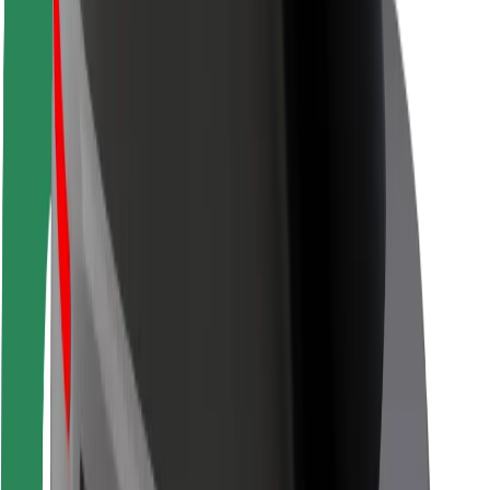
Seguridad para conductores
Seguridad para patinetes
Safety Lab
Ciudades
Dónde estamos
Soluciones para las ciudades
Aeropuertos
Estaciones de carga de Bolt
Soporte
Para usuarios
Para conductores
Para repartidores