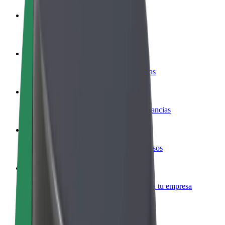
Colaborar como conductor
Gana dinero colaborando con Bolt
Colaborar como repartidor
Repartí comida y cobrá todas las semanas
Añadir un restaurante o tienda
Llegá a más clientes y maximizá tus ganancias
Registrarse como propietario de flota
Añadí tu flota a Bolt y potenciá tus ingresos
Bolt para empresas
Productos y servicios de Bolt adaptados a tu empresa