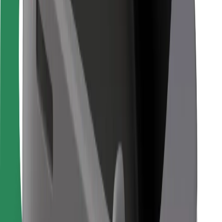
Bolt Food
Para propietarios de flota
Para restaurantes
Bolt para empresas
Otros
Proveedores
Términos y Condiciones
Cookies
Seguridad
¡Conseguí un viaje en minutos!
Descargar la app de Bolt
Encontrá tu comida favorita