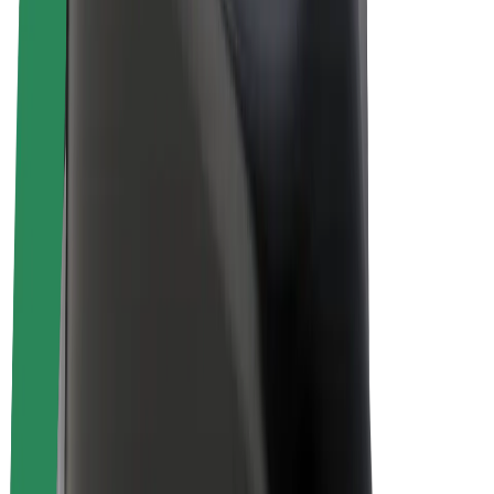
Bolt Plus
Colabora con Bolt
Conductores
Ingresos de conductor/a
Repartidores
Ingresos de repartidor
Comercios de Bolt Food
Flotas
Franquicias
Empresa
Trabajá con nosotros
Acerca de Bolt