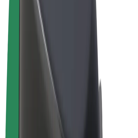
Términos y Condiciones
Privacidad
Cookies
© 2026 Bolt Technology OÜ
Productos
Viajes
Patinetes
Bolt Market
Bolt Food
Bolt Drive
Bolt para empresas
Bicis