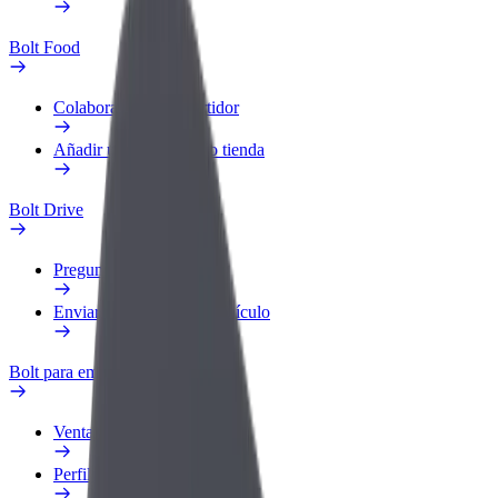
Bolt Food
Colaborar como repartidor
Añadir un restaurante o tienda
Bolt Drive
Preguntas frecuentes
Enviar aviso sobre un vehículo
Bolt para empresas
Ventajas
Perfil de trabajo