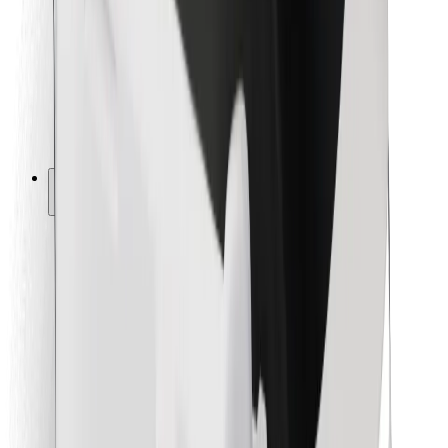
Para repartidores
Bolt Food
Para propietarios de flota
Para restaurantes
Bolt para empresas
Otros
Proveedores
Términos y Condiciones
Cookies
Seguridad
¡Conseguí un viaje en minutos!
Descargar la app de Bolt