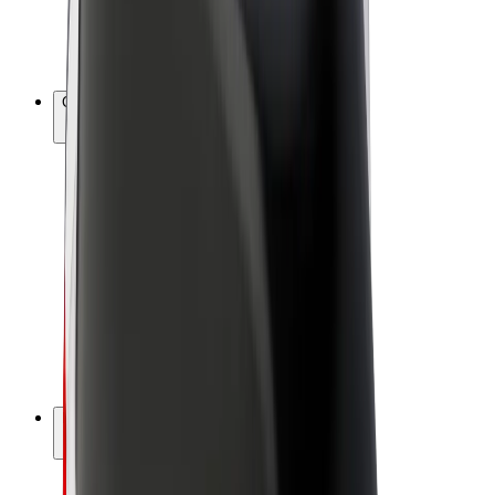
Bicis
Bolt Plus
Colabora con Bolt
Conductores
Ingresos de conductor/a
Repartidores
Ingresos de repartidor
Comercios de Bolt Food
Flotas
Franquicias
Empresa
Trabajá con nosotros