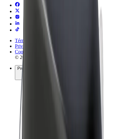
Términos y Condiciones
Privacidad
Cookies
© 2026 Bolt Technology OÜ
Productos
Viajes
Patinetes
Bolt Market
Bolt Food
Bolt Drive
Bolt para empresas