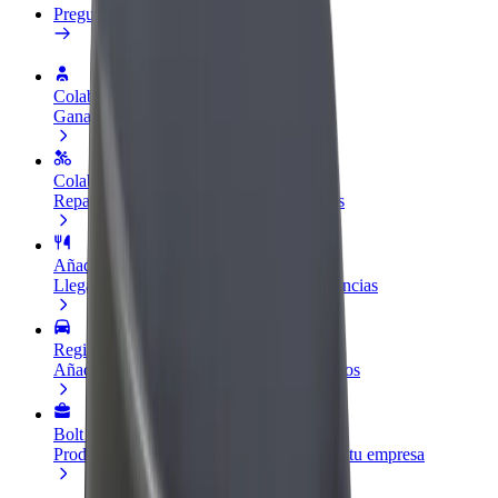
Preguntas frecuentes
Colaborar como conductor
Gana dinero colaborando con Bolt
Colaborar como repartidor
Repartí comida y cobrá todas las semanas
Añadir un restaurante o tienda
Llegá a más clientes y maximizá tus ganancias
Registrarse como propietario de flota
Añadí tu flota a Bolt y potenciá tus ingresos
Bolt para empresas
Productos y servicios de Bolt adaptados a tu empresa