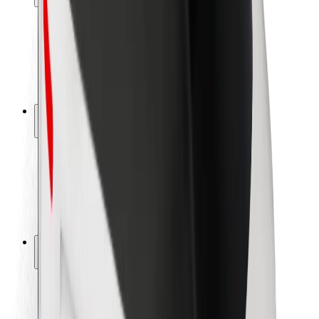
Seguridad para usuarios
Seguridad para conductores
Seguridad para patinetes
Safety Lab
Ciudades
Dónde estamos
Soluciones para las ciudades
Aeropuertos
Estaciones de carga de Bolt
Soporte
Para usuarios
Para conductores