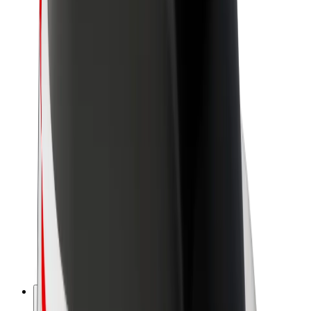
Acerca de Bolt
Sostenibilidad en Bolt
Project Zero
Blog
Sala de prensa
Directrices de la marca
Misión
Relación con inversores
Liderazgo
Marca
Medios
Fondo Urbano
Seguridad