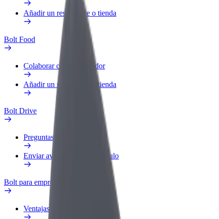
Añadir un restaurante o tienda
Bolt Food
Colaborar como repartidor
Añadir un restaurante o tienda
Bolt Drive
Preguntas frecuentes
Enviar aviso sobre un vehículo
Bolt para empresas
Ventajas