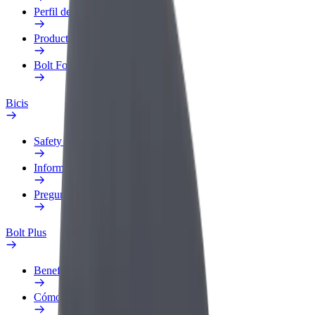
Perfil de trabajo
Productos
Bolt Food para empresas
Bicis
Safety Lab
Informar de un problema
Preguntas frecuentes
Bolt Plus
Beneficios
Cómo unirse