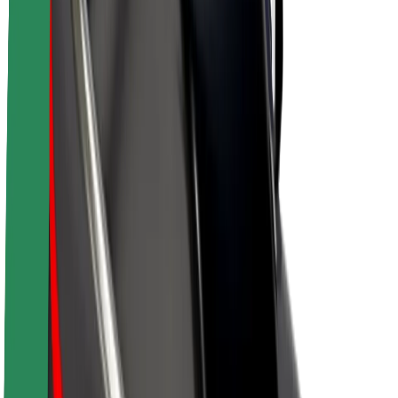
Acerca de Bolt
Sostenibilidad en Bolt
Project Zero
Blog
Sala de prensa
Directrices de la marca
Misión
Relación con inversores
Liderazgo
Marca
Medios
Fondo Urbano
Seguridad