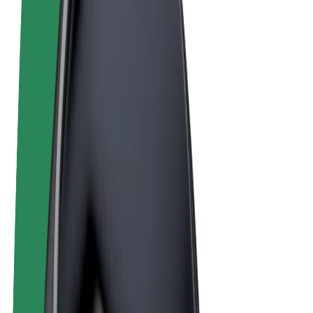
Términos y Condiciones
Privacidad
Cookies
© 2026 Bolt Technology OÜ
Productos
Viajes
Patinetes
Bolt Market
Bolt Food
Bolt Drive
Bolt para empresas