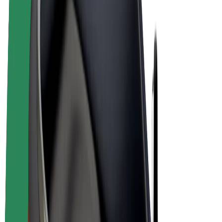
Bicis
Bolt Plus
Colabora con Bolt
Conductores
Ingresos de conductor/a
Repartidores
Ingresos de repartidor
Comercios de Bolt Food
Flotas
Franquicias
Empresa
Trabajá con nosotros