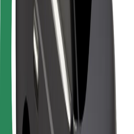
Para repartidores
Bolt Food
Para propietarios de flota
Para restaurantes
Bolt para empresas
Otros
Proveedores
Términos y Condiciones
Cookies
Seguridad
¡Conseguí un viaje en minutos!
Descargar la app de Bolt