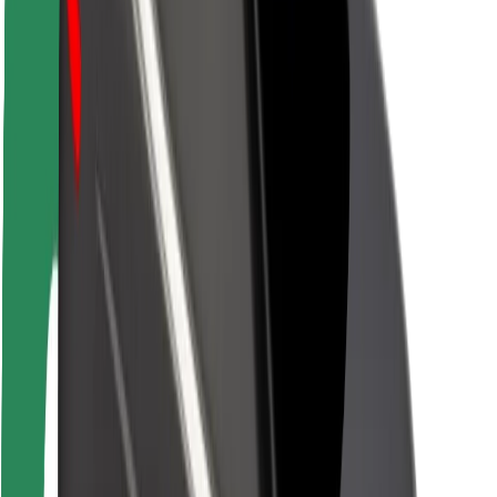
Seguridad para usuarios
Seguridad para conductores
Seguridad para patinetes
Safety Lab
Ciudades
Dónde estamos
Soluciones para las ciudades
Aeropuertos
Estaciones de carga de Bolt
Soporte
Para usuarios
Para conductores