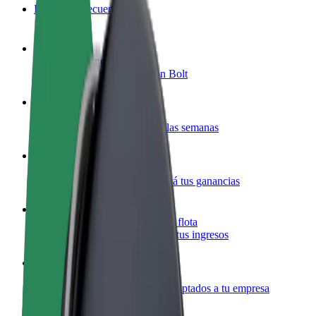
Preguntas frecuentes
Colaborar como conductor
Gana dinero colaborando con Bolt
Colaborar como repartidor
Repartí comida y cobrá todas las semanas
Añadir un restaurante o tienda
Llegá a más clientes y maximizá tus ganancias
Registrarse como propietario de flota
Añadí tu flota a Bolt y potenciá tus ingresos
Bolt para empresas
Productos y servicios de Bolt adaptados a tu empresa