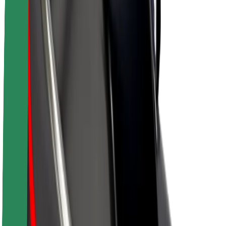
Sostenibilidad en Bolt
Project Zero
Blog
Sala de prensa
Directrices de la marca
Misión
Relación con inversores
Liderazgo
Marca
Medios
Fondo Urbano
Seguridad
Seguridad para usuarios