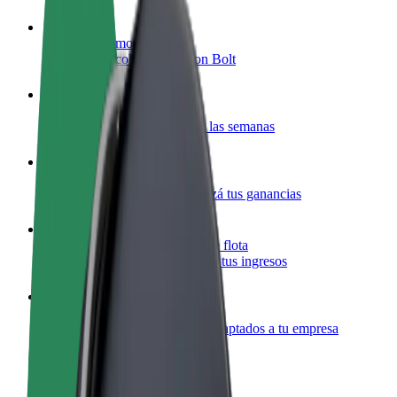
Colaborar como conductor
Gana dinero colaborando con Bolt
Colaborar como repartidor
Repartí comida y cobrá todas las semanas
Añadir un restaurante o tienda
Llegá a más clientes y maximizá tus ganancias
Registrarse como propietario de flota
Añadí tu flota a Bolt y potenciá tus ingresos
Bolt para empresas
Productos y servicios de Bolt adaptados a tu empresa