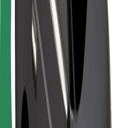
Bolt Food
Para propietarios de flota
Para restaurantes
Bolt para empresas
Otros
Proveedores
Términos y Condiciones
Cookies
Seguridad
¡Conseguí un viaje en minutos!
Descargar la app de Bolt
Encontrá tu comida favorita