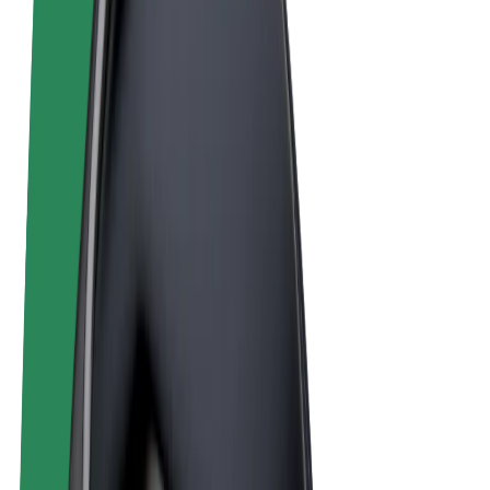
Términos y Condiciones
Privacidad
Cookies
© 2026 Bolt Technology OÜ
Productos
Viajes
Patinetes
Bolt Market
Bolt Food
Bolt Drive
Bolt para empresas
Bicis