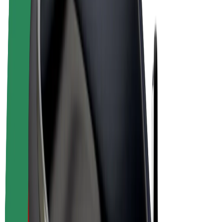
Bolt Plus
Colabora con Bolt
Conductores
Ingresos de conductor/a
Repartidores
Ingresos de repartidor
Comercios de Bolt Food
Flotas
Franquicias
Empresa
Trabajá con nosotros
Acerca de Bolt