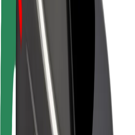
Seguridad para conductores
Seguridad para patinetes
Safety Lab
Ciudades
Dónde estamos
Soluciones para las ciudades
Aeropuertos
Estaciones de carga de Bolt
Soporte
Para usuarios
Para conductores
Para repartidores