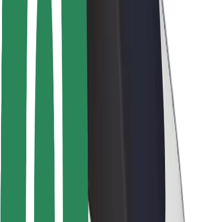
Seguridad para usuarios
Seguridad para conductores
Seguridad para patinetes
Safety Lab
Ciudades
Dónde estamos
Soluciones para las ciudades
Aeropuertos
Estaciones de carga de Bolt
Soporte
Para usuarios
Para conductores