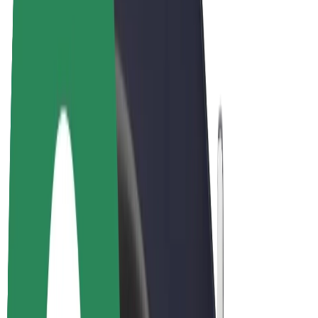
Bicis
Bolt Plus
Colabora con Bolt
Conductores
Ingresos de conductor/a
Repartidores
Ingresos de repartidor
Comercios de Bolt Food
Flotas
Franquicias
Empresa
Trabajá con nosotros