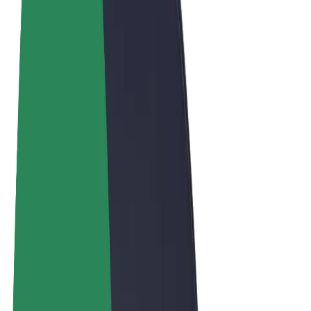
Términos y Condiciones
Privacidad
Cookies
© 2026 Bolt Technology OÜ
Productos
Viajes
Patinetes
Bolt Market
Bolt Food
Bolt Drive
Bolt para empresas