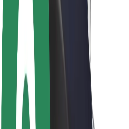
Acerca de Bolt
Sostenibilidad en Bolt
Project Zero
Blog
Sala de prensa
Directrices de la marca
Misión
Relación con inversores
Liderazgo
Marca
Medios
Fondo Urbano
Seguridad