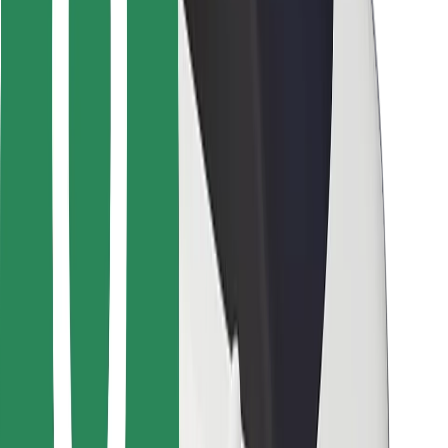
Para repartidores
Bolt Food
Para propietarios de flota
Para restaurantes
Bolt para empresas
Otros
Proveedores
Términos y Condiciones
Cookies
Seguridad
¡Conseguí un viaje en minutos!
Descargar la app de Bolt