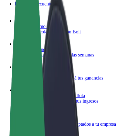
Preguntas frecuentes
Colaborar como conductor
Gana dinero colaborando con Bolt
Colaborar como repartidor
Repartí comida y cobrá todas las semanas
Añadir un restaurante o tienda
Llegá a más clientes y maximizá tus ganancias
Registrarse como propietario de flota
Añadí tu flota a Bolt y potenciá tus ingresos
Bolt para empresas
Productos y servicios de Bolt adaptados a tu empresa