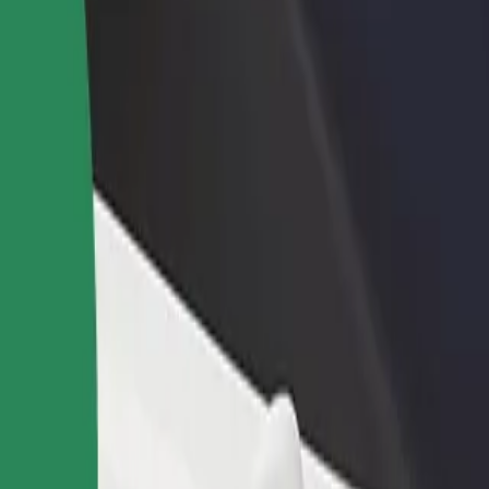
adir un restaurante o tienda
Registrarse como propietario de
B
egá a más clientes y maximizá tus
flota
P
nancias
Añadí tu flota a Bolt y potenciá tus
t
ingresos
os servicios y encontrá la opción perfecta para tu viaje.
Descargá la app de Bolt