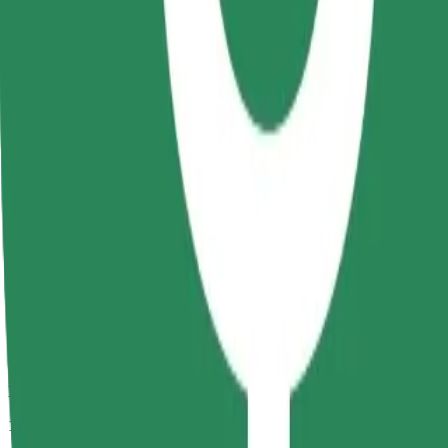
Duración estimada del viaje
11 min
Distancia estimada
4,9 km
Pasajeros
1-4
Precio estimado
RON 23,00
Comfort
Viajes en coches con más espacio para equipaje y para estirar las pier
Duración estimada del viaje
11 min