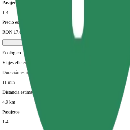
Pasajeros
1-4
Precio estimado
RON 17,00
Ecológico
Viajes eficientes en vehículos híbridos y eléctricos
Duración estimada del viaje
11 min
Distancia estimada
4,9 km
Pasajeros
1-4