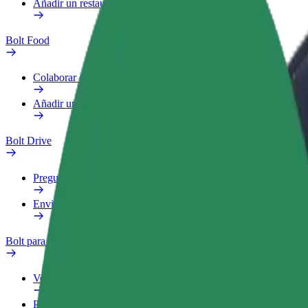
Añadir un restaurante o tienda
Bolt Food
Colaborar como repartidor
Añadir un restaurante o tienda
Bolt Drive
Preguntas frecuentes
Enviar aviso sobre un vehículo
Bolt para empresas
Ventajas
Perfil de trabajo