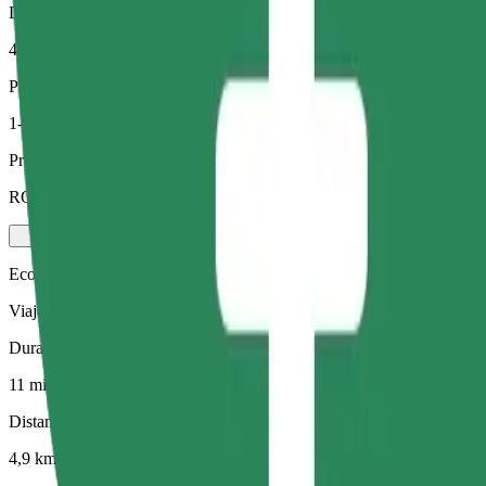
Distancia estimada
4,9 km
Pasajeros
1-4
Precio estimado
RON 27,30
Economy
Viajes asequibles en coches estándar
Duración estimada del viaje
11 min
Distancia estimada
4,9 km