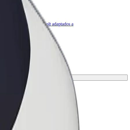
olt para empresas
roductos y servicios de Bolt adaptados a
u empresa