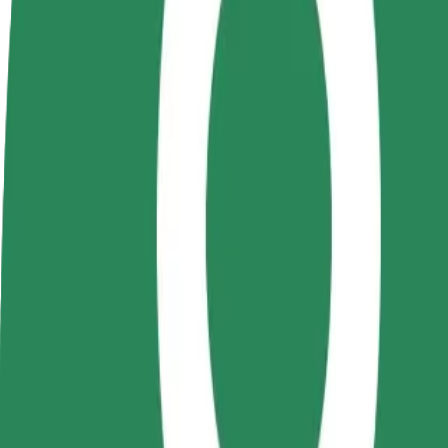
Colaborar como conductor
Colaborar como repartidor
Añ
Gana dinero colaborando
Repartí comida y cobrá todas las
Ll
con Bolt
semanas
ga
Cómo ir de Iulius Mall a Gara Iași
¿Buscás la mejor forma de ir de Iulius Mall a Gara Iași? Explorá nuestr
Origen
Iulius Mall
Destino
Gara Iași
Comodidad y confort a un botón de distancia
Bolt
Viajes fiables en coches estándar de tamaño medio.