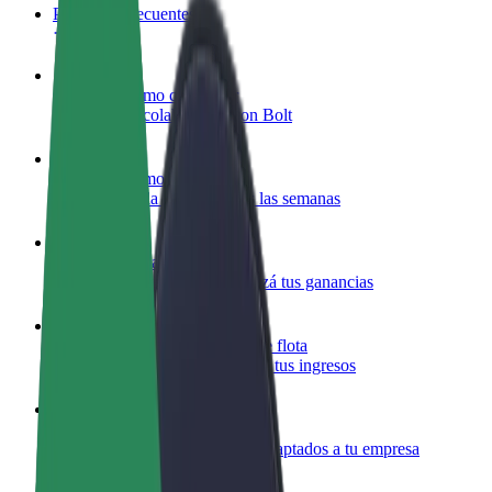
Preguntas frecuentes
Colaborar como conductor
Gana dinero colaborando con Bolt
Colaborar como repartidor
Repartí comida y cobrá todas las semanas
Añadir un restaurante o tienda
Llegá a más clientes y maximizá tus ganancias
Registrarse como propietario de flota
Añadí tu flota a Bolt y potenciá tus ingresos
Bolt para empresas
Productos y servicios de Bolt adaptados a tu empresa