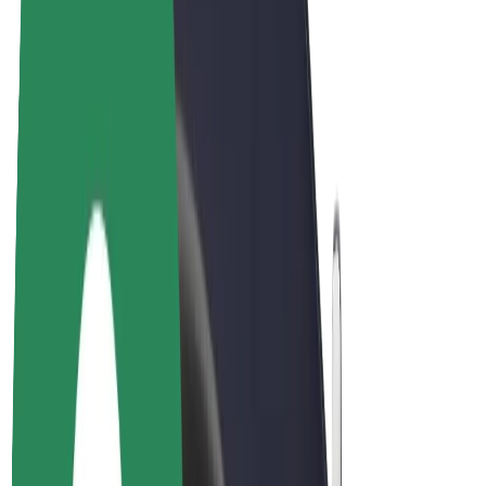
Bicis
Bolt Plus
Colabora con Bolt
Conductores
Ingresos de conductor/a
Repartidores
Ingresos de repartidor
Comercios de Bolt Food
Flotas
Franquicias
Empresa
Trabajá con nosotros