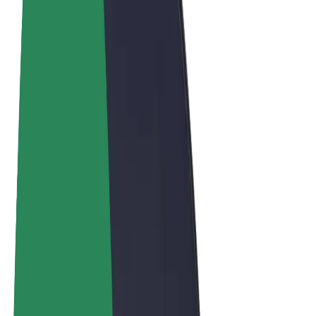
Términos y Condiciones
Privacidad
Cookies
© 2026 Bolt Technology OÜ
Productos
Viajes
Patinetes
Bolt Market
Bolt Food
Bolt Drive
Bolt para empresas