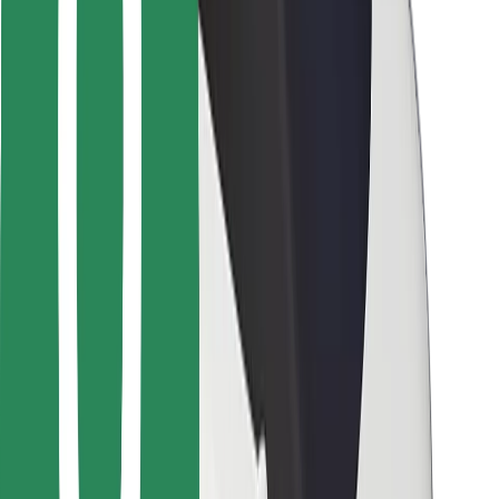
Para repartidores
Bolt Food
Para propietarios de flota
Para restaurantes
Bolt para empresas
Otros
Proveedores
Términos y Condiciones
Cookies
Seguridad
¡Conseguí un viaje en minutos!
Descargar la app de Bolt