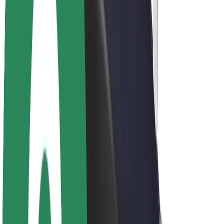
Acerca de Bolt
Sostenibilidad en Bolt
Project Zero
Blog
Sala de prensa
Directrices de la marca
Misión
Relación con inversores
Liderazgo
Marca
Medios
Fondo Urbano
Seguridad