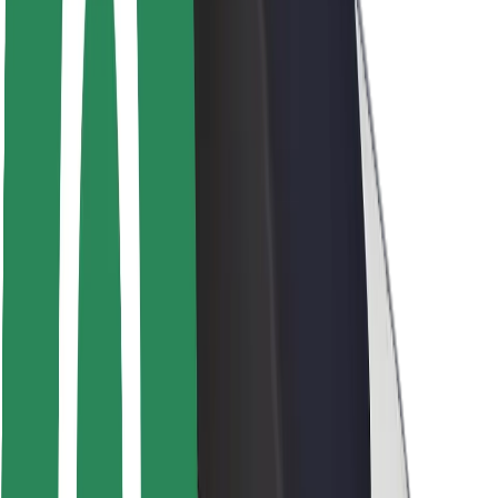
Seguridad para usuarios
Seguridad para conductores
Seguridad para patinetes
Safety Lab
Ciudades
Dónde estamos
Soluciones para las ciudades
Aeropuertos
Estaciones de carga de Bolt
Soporte
Para usuarios
Para conductores