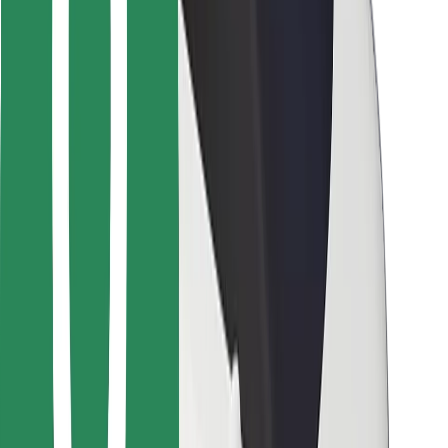
Para repartidores
Bolt Food
Para propietarios de flota
Para restaurantes
Bolt para empresas
Otros
Proveedores
Términos y Condiciones
Cookies
Seguridad
¡Conseguí un viaje en minutos!
Descargar la app de Bolt