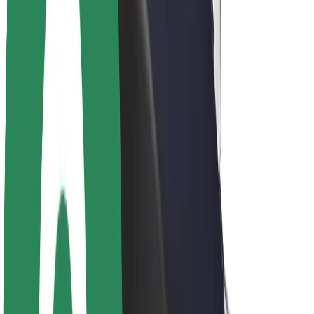
Acerca de Bolt
Sostenibilidad en Bolt
Project Zero
Blog
Sala de prensa
Directrices de la marca
Misión
Relación con inversores
Liderazgo
Marca
Medios
Fondo Urbano
Seguridad