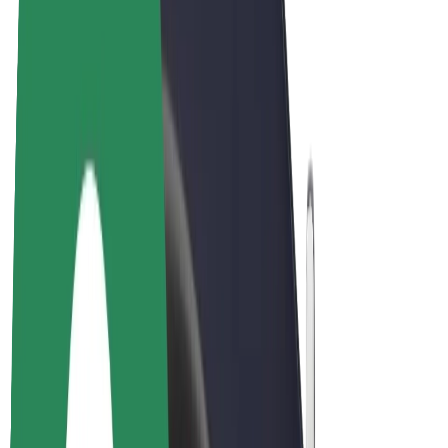
Bicis
Bolt Plus
Colabora con Bolt
Conductores
Ingresos de conductor/a
Repartidores
Ingresos de repartidor
Comercios de Bolt Food
Flotas
Franquicias
Empresa
Trabajá con nosotros