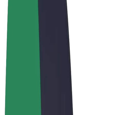
Términos y Condiciones
Privacidad
Cookies
© 2026 Bolt Technology OÜ
Productos
Viajes
Patinetes
Bolt Market
Bolt Food
Bolt Drive
Bolt para empresas