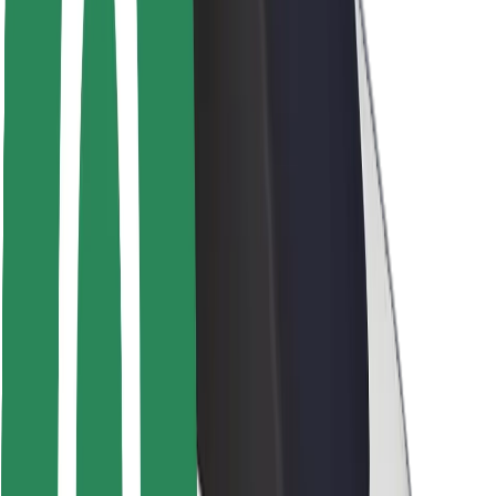
Seguridad para usuarios
Seguridad para conductores
Seguridad para patinetes
Safety Lab
Ciudades
Dónde estamos
Soluciones para las ciudades
Aeropuertos
Estaciones de carga de Bolt
Soporte
Para usuarios
Para conductores