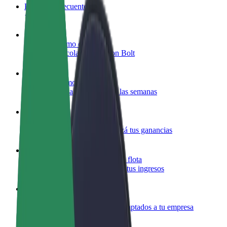
Preguntas frecuentes
Colaborar como conductor
Gana dinero colaborando con Bolt
Colaborar como repartidor
Repartí comida y cobrá todas las semanas
Añadir un restaurante o tienda
Llegá a más clientes y maximizá tus ganancias
Registrarse como propietario de flota
Añadí tu flota a Bolt y potenciá tus ingresos
Bolt para empresas
Productos y servicios de Bolt adaptados a tu empresa