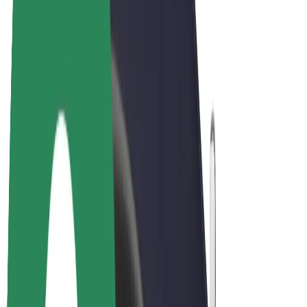
Bicis
Bolt Plus
Colabora con Bolt
Conductores
Ingresos de conductor/a
Repartidores
Ingresos de repartidor
Comercios de Bolt Food
Flotas
Franquicias
Empresa
Trabajá con nosotros