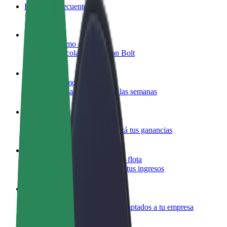
Preguntas frecuentes
Colaborar como conductor
Gana dinero colaborando con Bolt
Colaborar como repartidor
Repartí comida y cobrá todas las semanas
Añadir un restaurante o tienda
Llegá a más clientes y maximizá tus ganancias
Registrarse como propietario de flota
Añadí tu flota a Bolt y potenciá tus ingresos
Bolt para empresas
Productos y servicios de Bolt adaptados a tu empresa