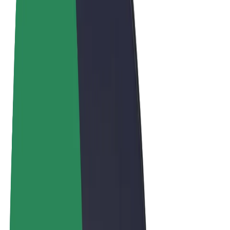
Términos y Condiciones
Privacidad
Cookies
© 2026 Bolt Technology OÜ
Productos
Viajes
Patinetes
Bolt Market
Bolt Food
Bolt Drive
Bolt para empresas