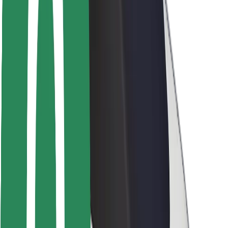
Seguridad para usuarios
Seguridad para conductores
Seguridad para patinetes
Safety Lab
Ciudades
Dónde estamos
Soluciones para las ciudades
Aeropuertos
Estaciones de carga de Bolt
Soporte
Para usuarios
Para conductores