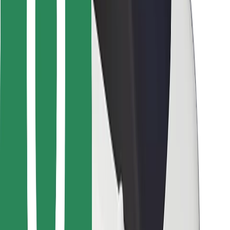
Para repartidores
Bolt Food
Para propietarios de flota
Para restaurantes
Bolt para empresas
Otros
Proveedores
Términos y Condiciones
Cookies
Seguridad
¡Conseguí un viaje en minutos!
Descargar la app de Bolt