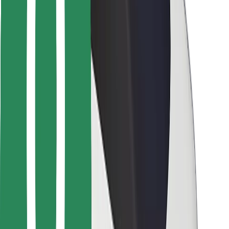
Para repartidores
Bolt Food
Para propietarios de flota
Para restaurantes
Bolt para empresas
Otros
Proveedores
Términos y Condiciones
Cookies
Seguridad
¡Conseguí un viaje en minutos!
Descargar la app de Bolt