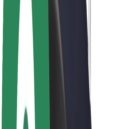
Acerca de Bolt
Sostenibilidad en Bolt
Project Zero
Blog
Sala de prensa
Directrices de la marca
Misión
Relación con inversores
Liderazgo
Marca
Medios
Fondo Urbano
Seguridad