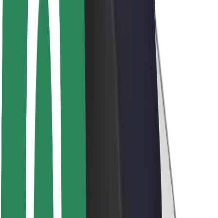
Seguridad para usuarios
Seguridad para conductores
Seguridad para patinetes
Safety Lab
Ciudades
Dónde estamos
Soluciones para las ciudades
Aeropuertos
Estaciones de carga de Bolt
Soporte
Para usuarios
Para conductores