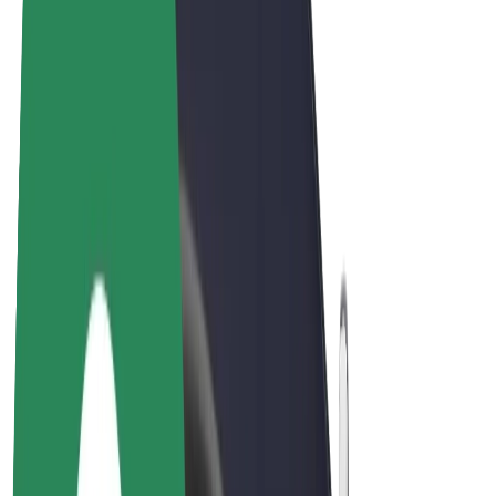
Bicis
Bolt Plus
Colabora con Bolt
Conductores
Ingresos de conductor/a
Repartidores
Ingresos de repartidor
Comercios de Bolt Food
Flotas
Franquicias
Empresa
Trabajá con nosotros