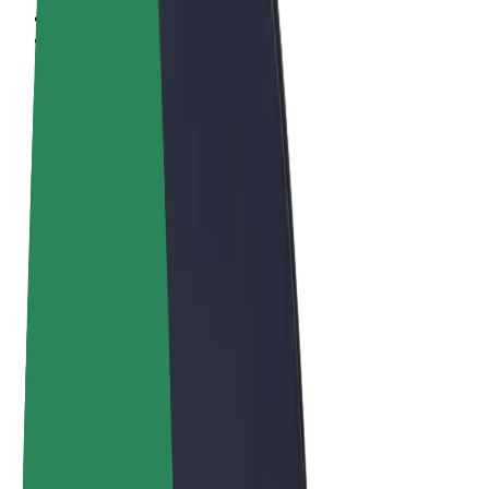
Términos y Condiciones
Privacidad
Cookies
© 2026 Bolt Technology OÜ
Productos
Viajes
Patinetes
Bolt Market
Bolt Food
Bolt Drive
Bolt para empresas