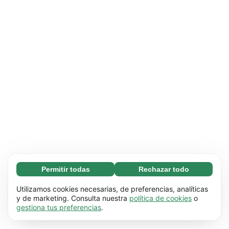
Permitir todas
Rechazar todo
Necesarias (65)
Las cookies necesarias ayudan a que nuestra
Más información
Utilizamos cookies necesarias, de preferencias, analíticas
página web funcione correctamente, pues
y de marketing. Consulta nuestra
política de cookies
o
gestiona tus preferencias
.
hace posible que se lleven a cabo funciones
Preferenciales (17)
básicas (por ejemplo, navegar por las distintas
Las cookies preferenciales hacen posible que
Más información
páginas). Nuestra página no puede funcionar