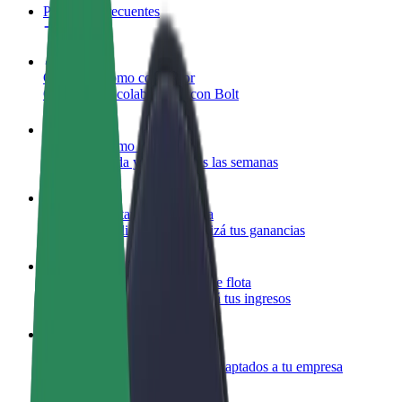
Preguntas frecuentes
Colaborar como conductor
Gana dinero colaborando con Bolt
Colaborar como repartidor
Repartí comida y cobrá todas las semanas
Añadir un restaurante o tienda
Llegá a más clientes y maximizá tus ganancias
Registrarse como propietario de flota
Añadí tu flota a Bolt y potenciá tus ingresos
Bolt para empresas
Productos y servicios de Bolt adaptados a tu empresa