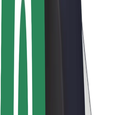
Seguridad para usuarios
Seguridad para conductores
Seguridad para patinetes
Safety Lab
Ciudades
Dónde estamos
Soluciones para las ciudades
Aeropuertos
Estaciones de carga de Bolt
Soporte
Para usuarios
Para conductores