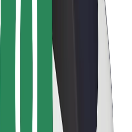
Para repartidores
Bolt Food
Para propietarios de flota
Para restaurantes
Bolt para empresas
Otros
Proveedores
Términos y Condiciones
Cookies
Seguridad
¡Conseguí un viaje en minutos!
Descargar la app de Bolt