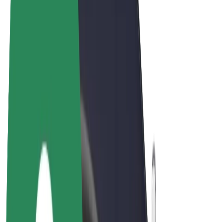
Bicis
Bolt Plus
Colabora con Bolt
Conductores
Ingresos de conductor/a
Repartidores
Ingresos de repartidor
Comercios de Bolt Food
Flotas
Franquicias
Empresa
Trabajá con nosotros