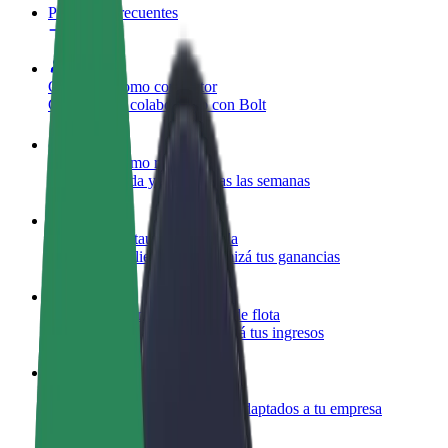
Preguntas frecuentes
Colaborar como conductor
Gana dinero colaborando con Bolt
Colaborar como repartidor
Repartí comida y cobrá todas las semanas
Añadir un restaurante o tienda
Llegá a más clientes y maximizá tus ganancias
Registrarse como propietario de flota
Añadí tu flota a Bolt y potenciá tus ingresos
Bolt para empresas
Productos y servicios de Bolt adaptados a tu empresa