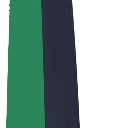
Términos y Condiciones
Privacidad
Cookies
© 2026 Bolt Technology OÜ
Productos
Viajes
Patinetes
Bolt Market
Bolt Food
Bolt Drive
Bolt para empresas