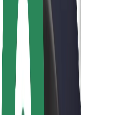
Acerca de Bolt
Sostenibilidad en Bolt
Project Zero
Blog
Sala de prensa
Directrices de la marca
Misión
Relación con inversores
Liderazgo
Marca
Medios
Fondo Urbano
Seguridad