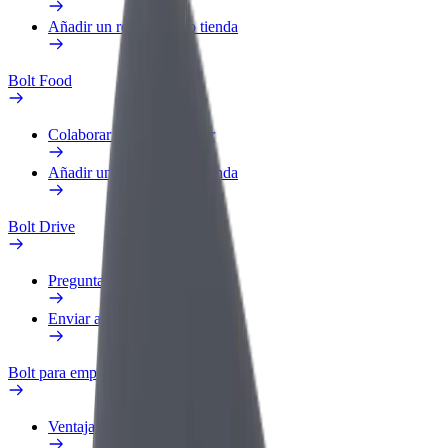
Añadir un restaurante o tienda
Bolt Food
Colaborar como repartidor
Añadir un restaurante o tienda
Bolt Drive
Preguntas frecuentes
Enviar aviso sobre un vehículo
Bolt para empresas
Ventajas