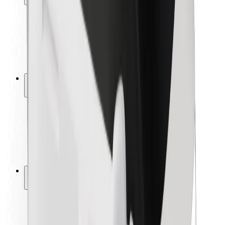
Seguridad para usuarios
Seguridad para conductores
Seguridad para patinetes
Safety Lab
Ciudades
Dónde estamos
Soluciones para las ciudades
Aeropuertos
Estaciones de carga de Bolt
Soporte
Para usuarios
Para conductores