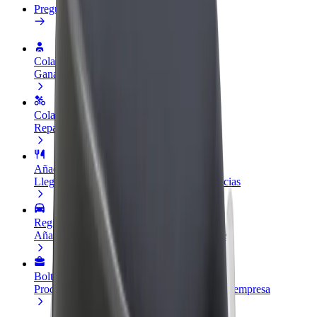
Preguntas frecuentes
Colaborar como conductor
Gana dinero colaborando con Bolt
Colaborar como repartidor
Repartí comida y cobrá todas las semanas
Añadir un restaurante o tienda
Llegá a más clientes y maximizá tus ganancias
Registrarse como propietario de flota
Añadí tu flota a Bolt y potenciá tus ingresos
Bolt para empresas
Productos y servicios de Bolt adaptados a tu empresa