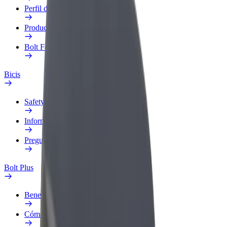
Perfil de trabajo
Productos
Bolt Food para empresas
Bicis
Safety Lab
Informar de un problema
Preguntas frecuentes
Bolt Plus
Beneficios
Cómo unirse