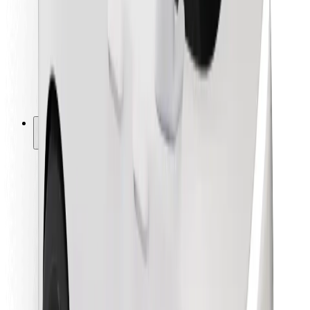
Para repartidores
Bolt Food
Para propietarios de flota
Para restaurantes
Bolt para empresas
Otros
Proveedores
Términos y Condiciones
Cookies
Seguridad
¡Conseguí un viaje en minutos!
Descargar la app de Bolt