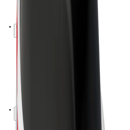
Bicis
Bolt Plus
Colabora con Bolt
Conductores
Ingresos de conductor/a
Repartidores
Ingresos de repartidor
Comercios de Bolt Food
Flotas
Franquicias
Empresa
Trabajá con nosotros