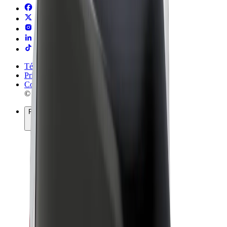
Términos y Condiciones
Privacidad
Cookies
© 2026 Bolt Technology OÜ
Productos
Viajes
Patinetes
Bolt Market
Bolt Food
Bolt Drive
Bolt para empresas