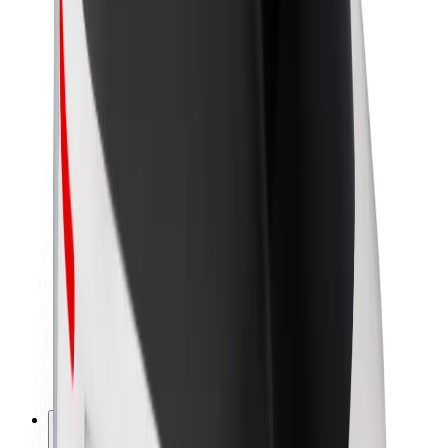
Acerca de Bolt
Sostenibilidad en Bolt
Project Zero
Blog
Sala de prensa
Directrices de la marca
Misión
Relación con inversores
Liderazgo
Marca
Medios
Fondo Urbano
Seguridad