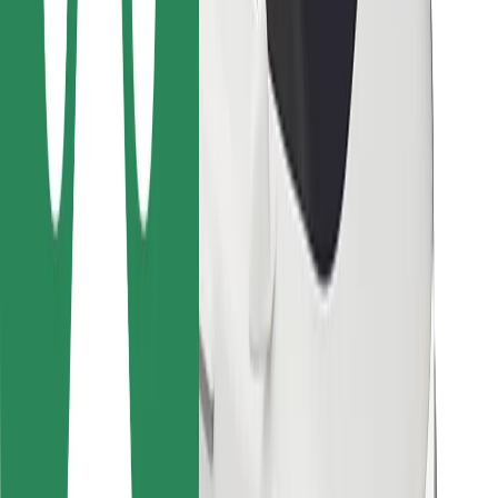
Para repartidores
Bolt Food
Para propietarios de flota
Para restaurantes
Bolt para empresas
Otros
Proveedores
Términos y Condiciones
Cookies
Seguridad
¡Conseguí un viaje en minutos!
Descargar la app de Bolt