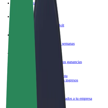
Preguntas frecuentes
Colaborar como conductor
Gana dinero colaborando con Bolt
Colaborar como repartidor
Repartí comida y cobrá todas las semanas
Añadir un restaurante o tienda
Llegá a más clientes y maximizá tus ganancias
Registrarse como propietario de flota
Añadí tu flota a Bolt y potenciá tus ingresos
Bolt para empresas
Productos y servicios de Bolt adaptados a tu empresa