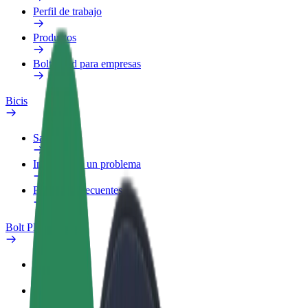
Perfil de trabajo
Productos
Bolt Food para empresas
Bicis
Safety Lab
Informar de un problema
Preguntas frecuentes
Bolt Plus
Beneficios
Cómo unirse