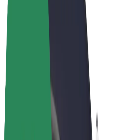
Términos y Condiciones
Privacidad
Cookies
© 2026 Bolt Technology OÜ
Productos
Viajes
Patinetes
Bolt Market
Bolt Food
Bolt Drive
Bolt para empresas