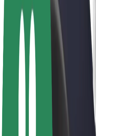
Bicis
Bolt Plus
Colabora con Bolt
Conductores
Ingresos de conductor/a
Repartidores
Ingresos de repartidor
Comercios de Bolt Food
Flotas
Franquicias
Empresa
Trabajá con nosotros