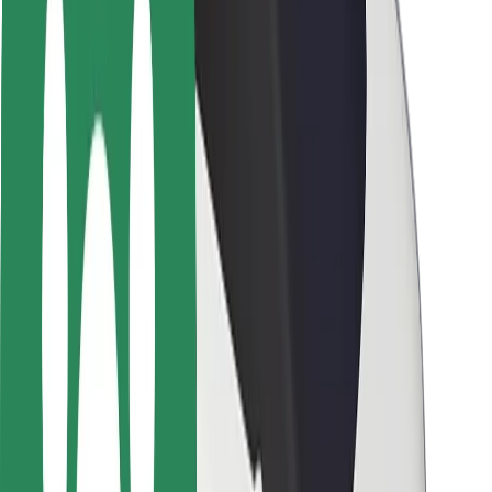
Seguridad para usuarios
Seguridad para conductores
Seguridad para patinetes
Safety Lab
Ciudades
Dónde estamos
Soluciones para las ciudades
Aeropuertos
Estaciones de carga de Bolt
Soporte
Para usuarios
Para conductores