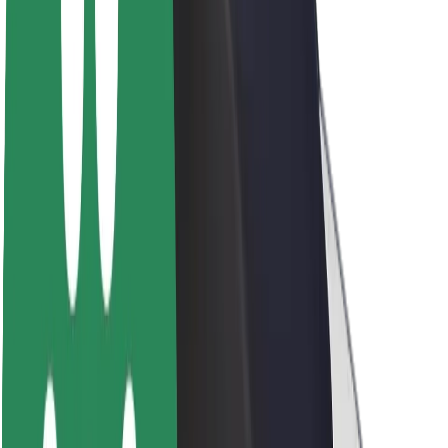
Acerca de Bolt
Sostenibilidad en Bolt
Project Zero
Blog
Sala de prensa
Directrices de la marca
Misión
Relación con inversores
Liderazgo
Marca
Medios
Fondo Urbano
Seguridad