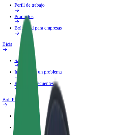
Perfil de trabajo
Productos
Bolt Food para empresas
Bicis
Safety Lab
Informar de un problema
Preguntas frecuentes
Bolt Plus
Beneficios
Cómo unirse