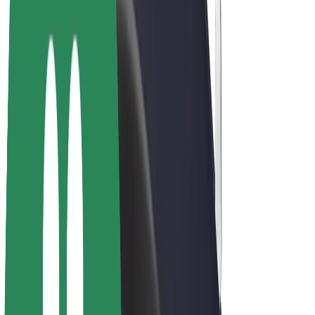
Bicis
Bolt Plus
Colabora con Bolt
Conductores
Ingresos de conductor/a
Repartidores
Ingresos de repartidor
Comercios de Bolt Food
Flotas
Franquicias
Empresa
Trabajá con nosotros