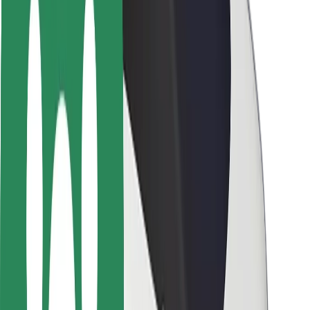
Seguridad para usuarios
Seguridad para conductores
Seguridad para patinetes
Safety Lab
Ciudades
Dónde estamos
Soluciones para las ciudades
Aeropuertos
Estaciones de carga de Bolt
Soporte
Para usuarios
Para conductores