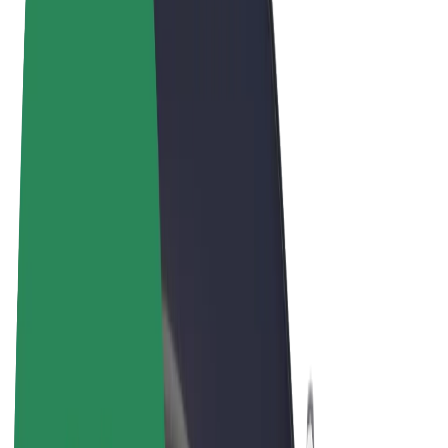
Términos y Condiciones
Privacidad
Cookies
© 2026 Bolt Technology OÜ
Productos
Viajes
Patinetes
Bolt Market
Bolt Food
Bolt Drive
Bolt para empresas