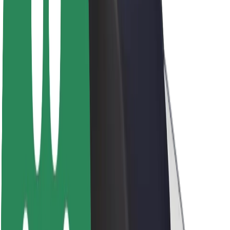
Acerca de Bolt
Sostenibilidad en Bolt
Project Zero
Blog
Sala de prensa
Directrices de la marca
Misión
Relación con inversores
Liderazgo
Marca
Medios
Fondo Urbano
Seguridad