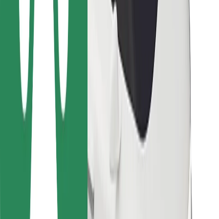
Para repartidores
Bolt Food
Para propietarios de flota
Para restaurantes
Bolt para empresas
Otros
Proveedores
Términos y Condiciones
Cookies
Seguridad
¡Conseguí un viaje en minutos!
Descargar la app de Bolt