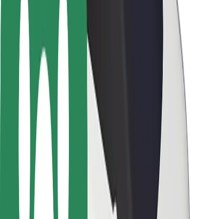
Seguridad para usuarios
Seguridad para conductores
Seguridad para patinetes
Safety Lab
Ciudades
Dónde estamos
Soluciones para las ciudades
Aeropuertos
Estaciones de carga de Bolt
Soporte
Para usuarios
Para conductores