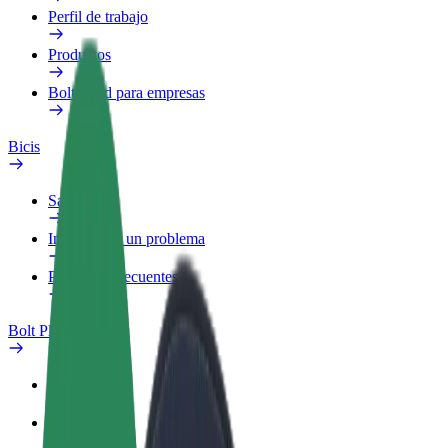
Perfil de trabajo
Productos
Bolt Food para empresas
Bicis
Safety Lab
Informar de un problema
Preguntas frecuentes
Bolt Plus
Beneficios
Cómo unirse