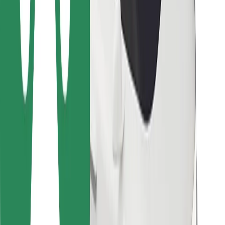
Para repartidores
Bolt Food
Para propietarios de flota
Para restaurantes
Bolt para empresas
Otros
Proveedores
Términos y Condiciones
Cookies
Seguridad
¡Conseguí un viaje en minutos!
Descargar la app de Bolt