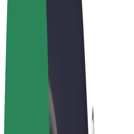
Términos y Condiciones
Privacidad
Cookies
© 2026 Bolt Technology OÜ
Productos
Viajes
Patinetes
Bolt Market
Bolt Food
Bolt Drive
Bolt para empresas