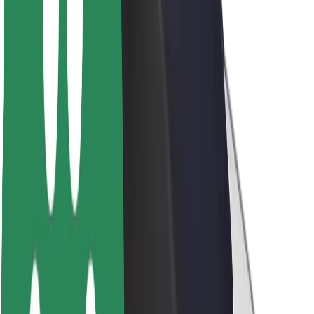
Acerca de Bolt
Sostenibilidad en Bolt
Project Zero
Blog
Sala de prensa
Directrices de la marca
Misión
Relación con inversores
Liderazgo
Marca
Medios
Fondo Urbano
Seguridad