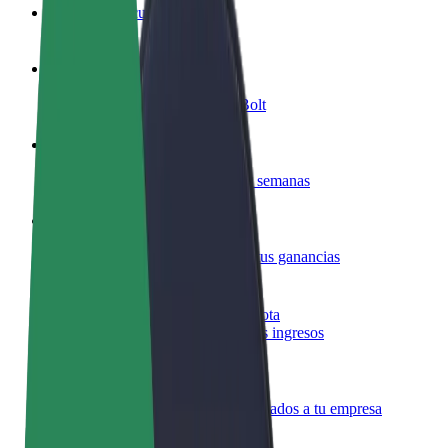
Preguntas frecuentes
Colaborar como conductor
Gana dinero colaborando con Bolt
Colaborar como repartidor
Repartí comida y cobrá todas las semanas
Añadir un restaurante o tienda
Llegá a más clientes y maximizá tus ganancias
Registrarse como propietario de flota
Añadí tu flota a Bolt y potenciá tus ingresos
Bolt para empresas
Productos y servicios de Bolt adaptados a tu empresa