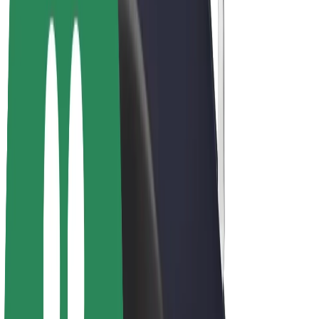
Bicis
Bolt Plus
Colabora con Bolt
Conductores
Ingresos de conductor/a
Repartidores
Ingresos de repartidor
Comercios de Bolt Food
Flotas
Franquicias
Empresa
Trabajá con nosotros