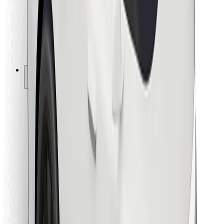
Bolt Food
Para propietarios de flota
Para restaurantes
Bolt para empresas
Otros
Proveedores
Términos y Condiciones
Cookies
Seguridad
¡Conseguí un viaje en minutos!
Descargar la app de Bolt
Encontrá tu comida favorita