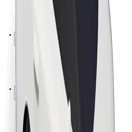
Seguridad para conductores
Seguridad para patinetes
Safety Lab
Ciudades
Dónde estamos
Soluciones para las ciudades
Aeropuertos
Estaciones de carga de Bolt
Soporte
Para usuarios
Para conductores
Para repartidores