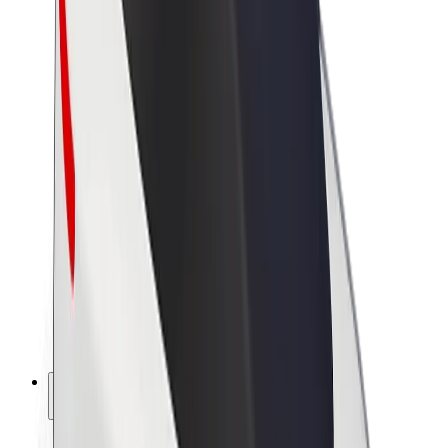
Sostenibilidad en Bolt
Project Zero
Blog
Sala de prensa
Directrices de la marca
Misión
Relación con inversores
Liderazgo
Marca
Medios
Fondo Urbano
Seguridad
Seguridad para usuarios