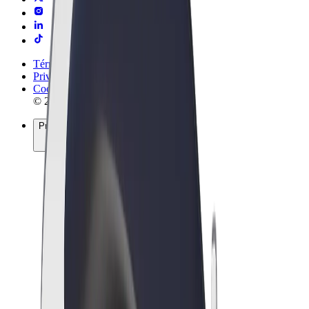
Términos y Condiciones
Privacidad
Cookies
© 2026 Bolt Technology OÜ
Productos
Viajes
Patinetes
Bolt Market
Bolt Food
Bolt Drive
Bolt para empresas
Bicis