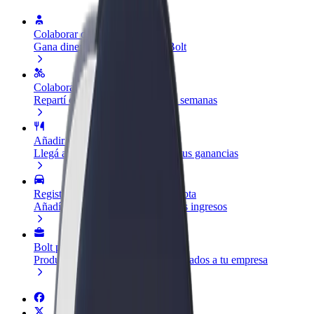
Colaborar como conductor
Gana dinero colaborando con Bolt
Colaborar como repartidor
Repartí comida y cobrá todas las semanas
Añadir un restaurante o tienda
Llegá a más clientes y maximizá tus ganancias
Registrarse como propietario de flota
Añadí tu flota a Bolt y potenciá tus ingresos
Bolt para empresas
Productos y servicios de Bolt adaptados a tu empresa