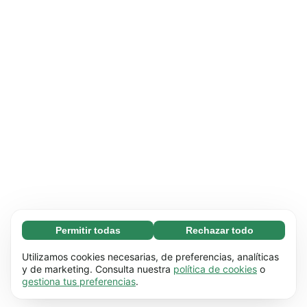
Permitir todas
Rechazar todo
Necesarias (65)
Las cookies necesarias ayudan a que nuestra
Más información
Utilizamos cookies necesarias, de preferencias, analíticas
página web funcione correctamente, pues
y de marketing. Consulta nuestra
política de cookies
o
gestiona tus preferencias
.
hace posible que se lleven a cabo funciones
Preferenciales (17)
básicas (por ejemplo, navegar por las distintas
Las cookies preferenciales hacen posible que