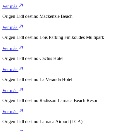
Ver más
Origen
Lidl
destino
Mackenzie Beach
Ver más
Origen
Lidl
destino
Lois Parking Finikoudes Multipark
Ver más
Origen
Lidl
destino
Cactus Hotel
Ver más
Origen
Lidl
destino
La Veranda Hotel
Ver más
Origen
Lidl
destino
Radisson Larnaca Beach Resort
Ver más
Origen
Lidl
destino
Larnaca Airport (LCA)