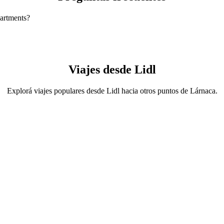
partments?
ts es en 4-Seater, que te costará aproximadamente EUR 21,00 EUR.
tments con 4-Seater.
r es de aproximadamente EUR 21,00 EUR.
Viajes desde Lidl
Explorá viajes populares desde Lidl hacia otros puntos de Lárnaca.