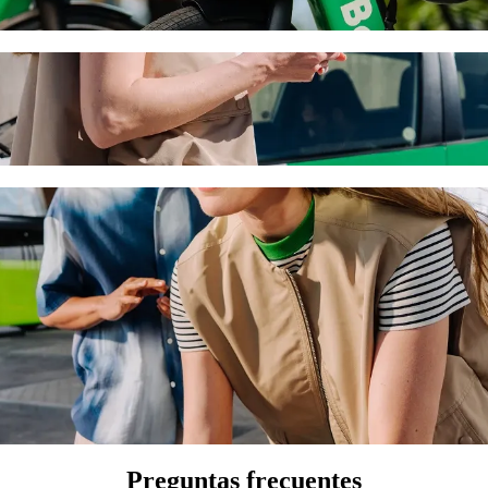
on el servicio de viajes de Bolt
l mejor precio para ir a Lysithea Hotel Apartments. Con Bolt, el viaj
ea Hotel Apartments
onas.
 accesibles para sillas de ruedas (WAV).
ajo con Bolt basic.
Preguntas frecuentes