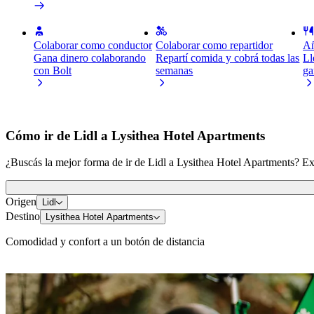
Colaborar como conductor
Colaborar como repartidor
Añ
Gana dinero colaborando
Repartí comida y cobrá todas las
Ll
con Bolt
semanas
ga
Cómo ir de Lidl a Lysithea Hotel Apartments
¿Buscás la mejor forma de ir de Lidl a Lysithea Hotel Apartments? Expl
Origen
Lidl
Destino
Lysithea Hotel Apartments
Comodidad y confort a un botón de distancia
Patinetes o bicis eléctricos
Movilizate por Lárnaca en scooters o bicicletas eléctricas