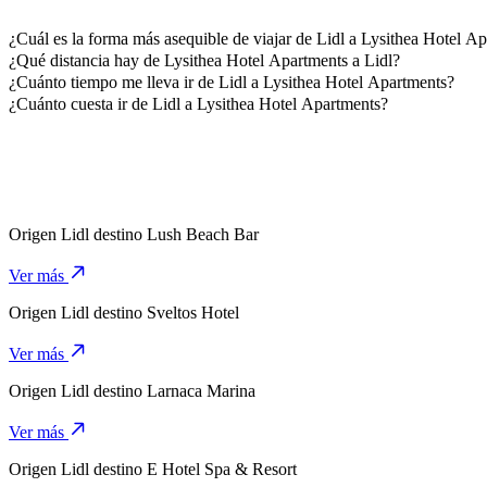
¿Cuál es la forma más asequible de viajar de Lidl a Lysithea Hotel A
La forma más asequible de viajar de Lidl a Lysithea Hotel Apartmen
¿Qué distancia hay de Lysithea Hotel Apartments a Lidl?
Lysithea Hotel Apartments está aproximadamente a 10,8 km de Lidl.
¿Cuánto tiempo me lleva ir de Lidl a Lysithea Hotel Apartments?
Se tarda aproximadamente 13 min en ir de Lidl a Lysithea Hotel Apar
¿Cuánto cuesta ir de Lidl a Lysithea Hotel Apartments?
El costo del viaje de Lidl a Lysithea Hotel Apartments con 4-Seate
Origen
Lidl
destino
Lush Beach Bar
Ver más
Origen
Lidl
destino
Sveltos Hotel
Ver más
Origen
Lidl
destino
Larnaca Marina
Ver más
Origen
Lidl
destino
E Hotel Spa & Resort