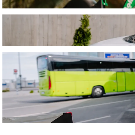
Descargar la app de Bolt
Andá de Lidl a Lysithea Hotel Apartments c
Te recomendamos que elijas el servicio de viajes de Bolt si buscás e
sea la ocasión, encontraremos el vehículo perfecto para vos.
Descargar la app de Bolt
Servicios de Bolt para ir de Lidl a Lysith
¿Mucho equipaje? Elegí nuestras camionetas XL para hasta 6 pers
¿Necesitás llegar con estilo? Probá los autos premium de Bolt.
¿Viajás con niños? Pedí un viaje con sillita infantil.
¿Tu mascota va con vos? Probá nuestros viajes pet-friendly.
¿Necesitás ayuda extra? Nuestra categoría Assist ofrece vehículos
¿Viajes asequibles? Disfrutá de autos compactos a un precio más b
Descargar la app de Bolt