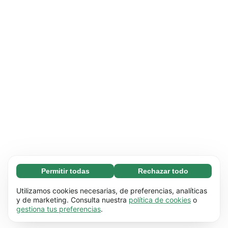
Permitir todas
Rechazar todo
Necesarias (65)
Las cookies necesarias ayudan a que nuestra
Más información
Utilizamos cookies necesarias, de preferencias, analíticas
página web funcione correctamente, pues
y de marketing. Consulta nuestra
política de cookies
o
gestiona tus preferencias
.
hace posible que se lleven a cabo funciones
Preferenciales (17)
básicas (por ejemplo, navegar por las distintas
Las cookies preferenciales hacen posible que