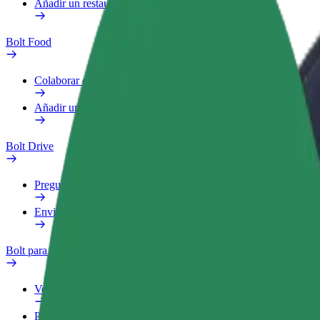
Añadir un restaurante o tienda
Bolt Food
Colaborar como repartidor
Añadir un restaurante o tienda
Bolt Drive
Preguntas frecuentes
Enviar aviso sobre un vehículo
Bolt para empresas
Ventajas
Perfil de trabajo