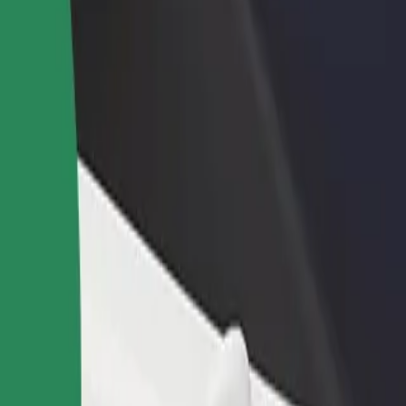
adir un restaurante o tienda
Registrarse como propietario de
B
egá a más clientes y maximizá tus
flota
P
nancias
Añadí tu flota a Bolt y potenciá tus
t
ingresos
lorá nuestros servicios y encontrá la opción perfecta para tu viaje.
Descargá la app de Bolt