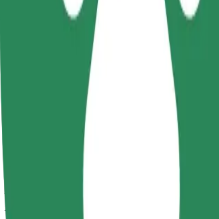
Duración estimada del viaje
15 min
Distancia estimada
7,5 km
Pasajeros
1-4
Precio estimado
PLN 22,30
Comfort
Viajes en coches con más espacio para equipaje y para estirar las pier
Duración estimada del viaje
15 min