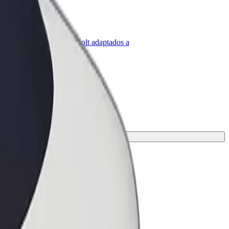
olt para empresas
roductos y servicios de Bolt adaptados a
u empresa