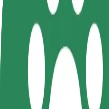
Colaborar como conductor
Colaborar como repartidor
Añ
Gana dinero colaborando
Repartí comida y cobrá todas las
Ll
con Bolt
semanas
ga
Cómo ir de BaseCamp a Dworzec Łódź Widzew
¿Buscás la mejor forma de ir de BaseCamp a Dworzec Łódź Widzew? Exp
Origen
BaseCamp
Destino
Dworzec Łódź Widzew
Comodidad y confort a un botón de distancia
Bolt
Viajes fiables en coches estándar de tamaño medio.