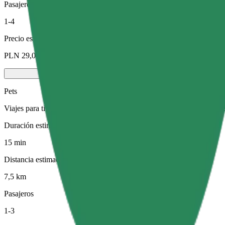
Pasajeros
1-4
Precio estimado
PLN 29,00
Pets
Viajes para ti y tu mascota. Los perros deben llevar bozal, los animal
Duración estimada del viaje
15 min
Distancia estimada
7,5 km
Pasajeros
1-3