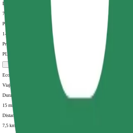
Distancia estimada
7,5 km
Pasajeros
1-4
Precio estimado
PLN 35,50
Ecológico
Viajes eficientes en vehículos híbridos y eléctricos
Duración estimada del viaje
15 min
Distancia estimada
7,5 km