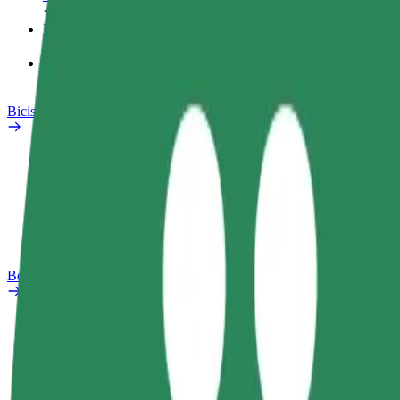
Productos
Bolt Food para empresas
Bicis
Safety Lab
Informar de un problema
Preguntas frecuentes
Bolt Plus
Beneficios
Cómo unirse
Preguntas frecuentes