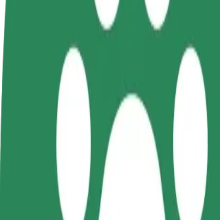
Colaborar como conductor
Colaborar como repartidor
Añ
Gana dinero colaborando
Repartí comida y cobrá todas las
Ll
con Bolt
semanas
ga
Cómo ir de Cinema City a Dworzec Łódź Fabryczna
¿Buscás la mejor forma de ir de Cinema City a Dworzec Łódź Fabryczna
Origen
Cinema City
Destino
Dworzec Łódź Fabryczna
Comodidad y confort a un botón de distancia
Bolt
Viajes fiables en coches estándar de tamaño medio.