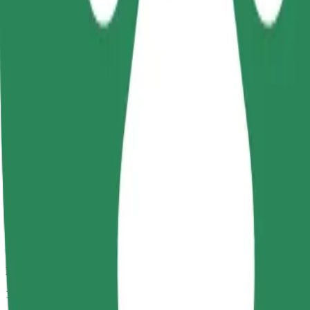
Duración estimada del viaje
11 min
Distancia estimada
3 km
Pasajeros
1-4
Precio estimado
PLN -1,00
Comfort
Viajes en coches con más espacio para equipaje y para estirar las pier
Duración estimada del viaje
11 min