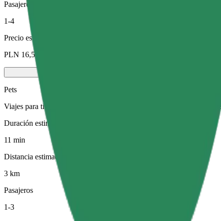
Pasajeros
1-4
Precio estimado
PLN 16,50
Pets
Viajes para ti y tu mascota. Los perros deben llevar bozal, los animal
Duración estimada del viaje
11 min
Distancia estimada
3 km
Pasajeros
1-3