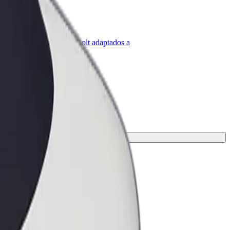
olt para empresas
roductos y servicios de Bolt adaptados a
u empresa
aje.