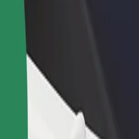
adir un restaurante o tienda
Registrarse como propietario de
B
egá a más clientes y maximizá tus
flota
P
nancias
Añadí tu flota a Bolt y potenciá tus
t
ingresos
? Explorá nuestros servicios y encontrá la opción perfecta para tu vi
Descargá la app de Bolt