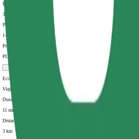
Distancia estimada
3 km
Pasajeros
1-4
Precio estimado
PLN 18,70
Ecológico
Viajes eficientes en vehículos híbridos y eléctricos
Duración estimada del viaje
11 min
Distancia estimada
3 km