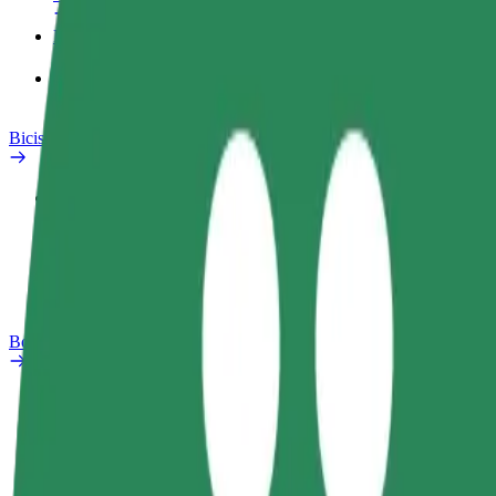
Productos
Bolt Food para empresas
Bicis
Safety Lab
Informar de un problema
Preguntas frecuentes
Bolt Plus
Beneficios
Cómo unirse
Preguntas frecuentes