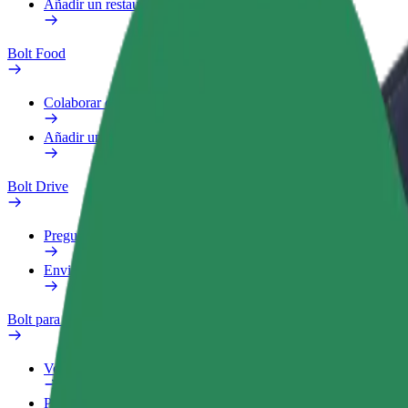
Añadir un restaurante o tienda
Bolt Food
Colaborar como repartidor
Añadir un restaurante o tienda
Bolt Drive
Preguntas frecuentes
Enviar aviso sobre un vehículo
Bolt para empresas
Ventajas
Perfil de trabajo