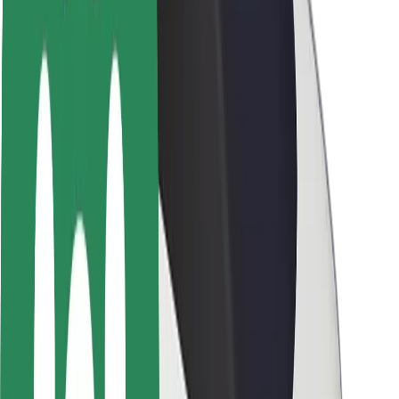
Seguridad para usuarios
Seguridad para conductores
Seguridad para patinetes
Safety Lab
Ciudades
Dónde estamos
Soluciones para las ciudades
Aeropuertos
Estaciones de carga de Bolt
Soporte
Para usuarios
Para conductores