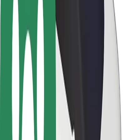
Seguridad para usuarios
Seguridad para conductores
Seguridad para patinetes
Safety Lab
Ciudades
Dónde estamos
Soluciones para las ciudades
Aeropuertos
Estaciones de carga de Bolt
Soporte
Para usuarios
Para conductores