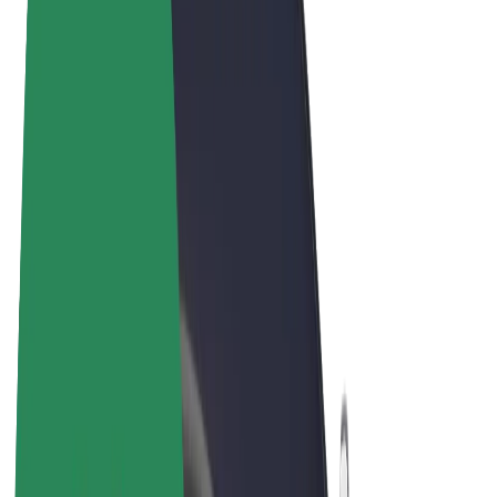
Términos y Condiciones
Privacidad
Cookies
© 2026 Bolt Technology OÜ
Productos
Viajes
Patinetes
Bolt Market
Bolt Food
Bolt Drive
Bolt para empresas