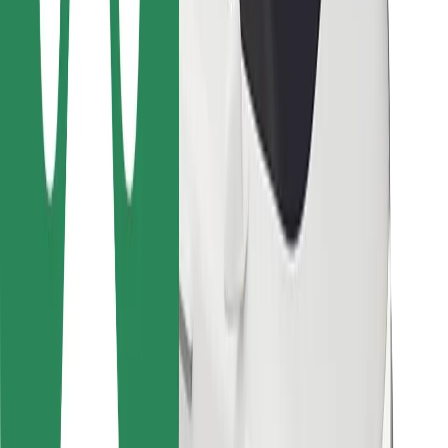
Para repartidores
Bolt Food
Para propietarios de flota
Para restaurantes
Bolt para empresas
Otros
Proveedores
Términos y Condiciones
Cookies
Seguridad
¡Conseguí un viaje en minutos!
Descargar la app de Bolt