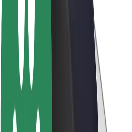
Acerca de Bolt
Sostenibilidad en Bolt
Project Zero
Blog
Sala de prensa
Directrices de la marca
Misión
Relación con inversores
Liderazgo
Marca
Medios
Fondo Urbano
Seguridad