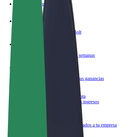
Preguntas frecuentes
Colaborar como conductor
Gana dinero colaborando con Bolt
Colaborar como repartidor
Repartí comida y cobrá todas las semanas
Añadir un restaurante o tienda
Llegá a más clientes y maximizá tus ganancias
Registrarse como propietario de flota
Añadí tu flota a Bolt y potenciá tus ingresos
Bolt para empresas
Productos y servicios de Bolt adaptados a tu empresa