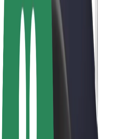
Bicis
Bolt Plus
Colabora con Bolt
Conductores
Ingresos de conductor/a
Repartidores
Ingresos de repartidor
Comercios de Bolt Food
Flotas
Franquicias
Empresa
Trabajá con nosotros