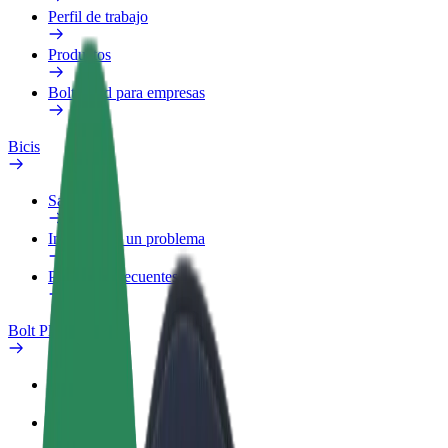
Perfil de trabajo
Productos
Bolt Food para empresas
Bicis
Safety Lab
Informar de un problema
Preguntas frecuentes
Bolt Plus
Beneficios
Cómo unirse