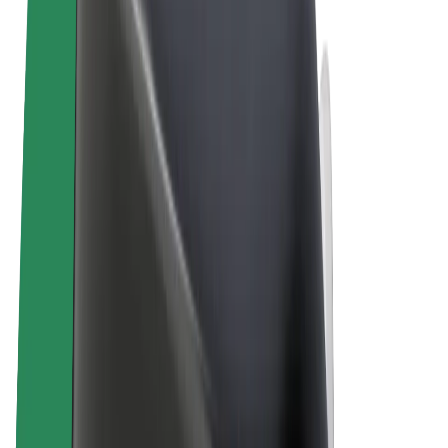
Términos y Condiciones
Privacidad
Cookies
© 2026 Bolt Technology OÜ
Productos
Viajes
Patinetes
Bolt Market
Bolt Food
Bolt Drive
Bolt para empresas