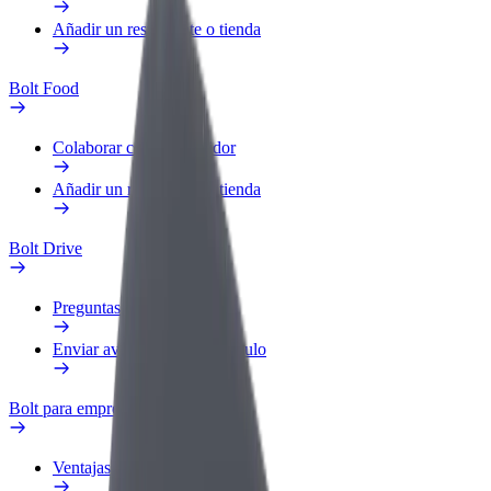
Añadir un restaurante o tienda
Bolt Food
Colaborar como repartidor
Añadir un restaurante o tienda
Bolt Drive
Preguntas frecuentes
Enviar aviso sobre un vehículo
Bolt para empresas
Ventajas