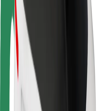
Seguridad para usuarios
Seguridad para conductores
Seguridad para patinetes
Safety Lab
Ciudades
Dónde estamos
Soluciones para las ciudades
Aeropuertos
Estaciones de carga de Bolt
Soporte
Para usuarios
Para conductores