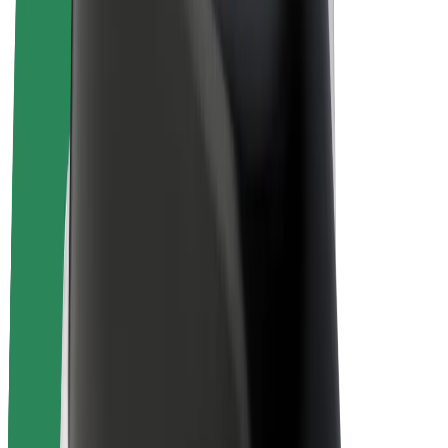
Bicis
Bolt Plus
Colabora con Bolt
Conductores
Ingresos de conductor/a
Repartidores
Ingresos de repartidor
Comercios de Bolt Food
Flotas
Franquicias
Empresa
Trabajá con nosotros