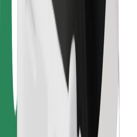
Para repartidores
Bolt Food
Para propietarios de flota
Para restaurantes
Bolt para empresas
Otros
Proveedores
Términos y Condiciones
Cookies
Seguridad
¡Conseguí un viaje en minutos!
Descargar la app de Bolt