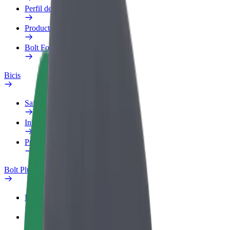
Perfil de trabajo
Productos
Bolt Food para empresas
Bicis
Safety Lab
Informar de un problema
Preguntas frecuentes
Bolt Plus
Beneficios
Cómo unirse