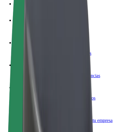
Preguntas frecuentes
Colaborar como conductor
Gana dinero colaborando con Bolt
Colaborar como repartidor
Repartí comida y cobrá todas las semanas
Añadir un restaurante o tienda
Llegá a más clientes y maximizá tus ganancias
Registrarse como propietario de flota
Añadí tu flota a Bolt y potenciá tus ingresos
Bolt para empresas
Productos y servicios de Bolt adaptados a tu empresa