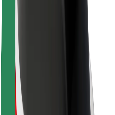
Acerca de Bolt
Sostenibilidad en Bolt
Project Zero
Blog
Sala de prensa
Directrices de la marca
Misión
Relación con inversores
Liderazgo
Marca
Medios
Fondo Urbano
Seguridad