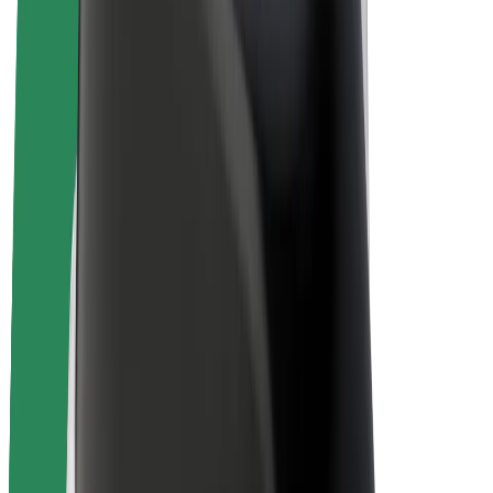
Bicis
Bolt Plus
Colabora con Bolt
Conductores
Ingresos de conductor/a
Repartidores
Ingresos de repartidor
Comercios de Bolt Food
Flotas
Franquicias
Empresa
Trabajá con nosotros