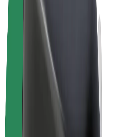
Términos y Condiciones
Privacidad
Cookies
© 2026 Bolt Technology OÜ
Productos
Viajes
Patinetes
Bolt Market
Bolt Food
Bolt Drive
Bolt para empresas