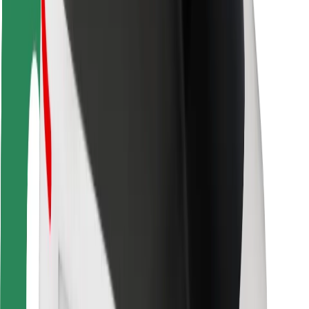
Seguridad para usuarios
Seguridad para conductores
Seguridad para patinetes
Safety Lab
Ciudades
Dónde estamos
Soluciones para las ciudades
Aeropuertos
Estaciones de carga de Bolt
Soporte
Para usuarios
Para conductores