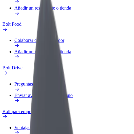
Añadir un restaurante o tienda
Bolt Food
Colaborar como repartidor
Añadir un restaurante o tienda
Bolt Drive
Preguntas frecuentes
Enviar aviso sobre un vehículo
Bolt para empresas
Ventajas