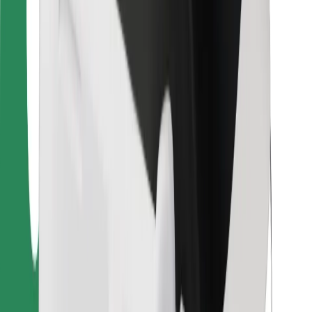
Para repartidores
Bolt Food
Para propietarios de flota
Para restaurantes
Bolt para empresas
Otros
Proveedores
Términos y Condiciones
Cookies
Seguridad
¡Conseguí un viaje en minutos!
Descargar la app de Bolt