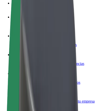
Preguntas frecuentes
Colaborar como conductor
Gana dinero colaborando con Bolt
Colaborar como repartidor
Repartí comida y cobrá todas las semanas
Añadir un restaurante o tienda
Llegá a más clientes y maximizá tus ganancias
Registrarse como propietario de flota
Añadí tu flota a Bolt y potenciá tus ingresos
Bolt para empresas
Productos y servicios de Bolt adaptados a tu empresa