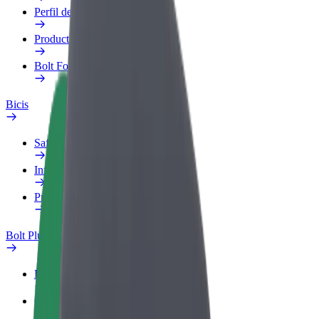
Perfil de trabajo
Productos
Bolt Food para empresas
Bicis
Safety Lab
Informar de un problema
Preguntas frecuentes
Bolt Plus
Beneficios
Cómo unirse