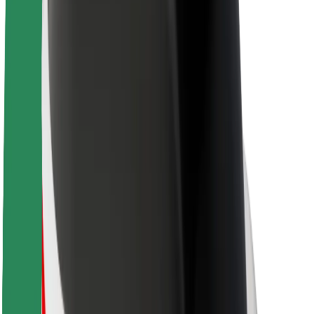
Acerca de Bolt
Sostenibilidad en Bolt
Project Zero
Blog
Sala de prensa
Directrices de la marca
Misión
Relación con inversores
Liderazgo
Marca
Medios
Fondo Urbano
Seguridad