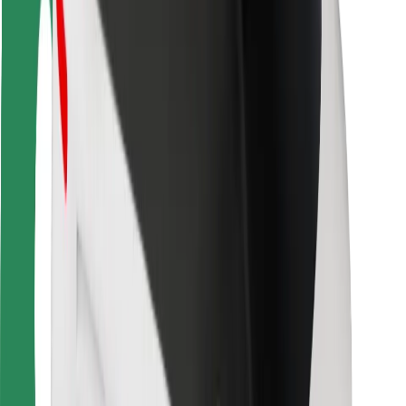
Seguridad para usuarios
Seguridad para conductores
Seguridad para patinetes
Safety Lab
Ciudades
Dónde estamos
Soluciones para las ciudades
Aeropuertos
Estaciones de carga de Bolt
Soporte
Para usuarios
Para conductores