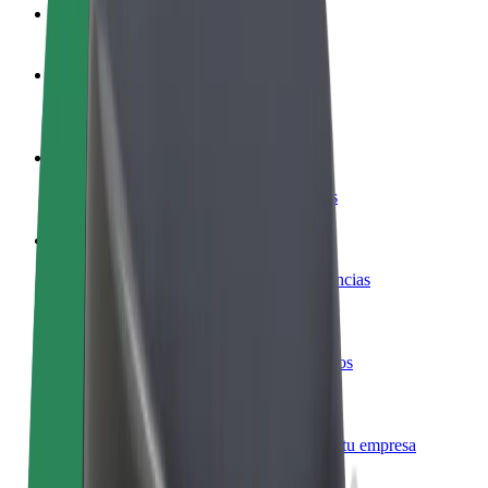
Preguntas frecuentes
Colaborar como conductor
Gana dinero colaborando con Bolt
Colaborar como repartidor
Repartí comida y cobrá todas las semanas
Añadir un restaurante o tienda
Llegá a más clientes y maximizá tus ganancias
Registrarse como propietario de flota
Añadí tu flota a Bolt y potenciá tus ingresos
Bolt para empresas
Productos y servicios de Bolt adaptados a tu empresa