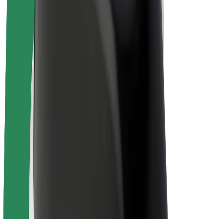
Bicis
Bolt Plus
Colabora con Bolt
Conductores
Ingresos de conductor/a
Repartidores
Ingresos de repartidor
Comercios de Bolt Food
Flotas
Franquicias
Empresa
Trabajá con nosotros