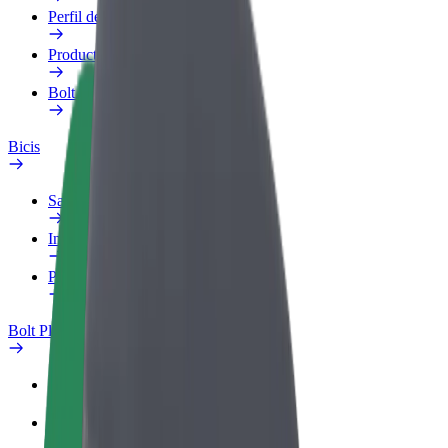
Perfil de trabajo
Productos
Bolt Food para empresas
Bicis
Safety Lab
Informar de un problema
Preguntas frecuentes
Bolt Plus
Beneficios
Cómo unirse