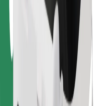
Para repartidores
Bolt Food
Para propietarios de flota
Para restaurantes
Bolt para empresas
Otros
Proveedores
Términos y Condiciones
Cookies
Seguridad
¡Conseguí un viaje en minutos!
Descargar la app de Bolt