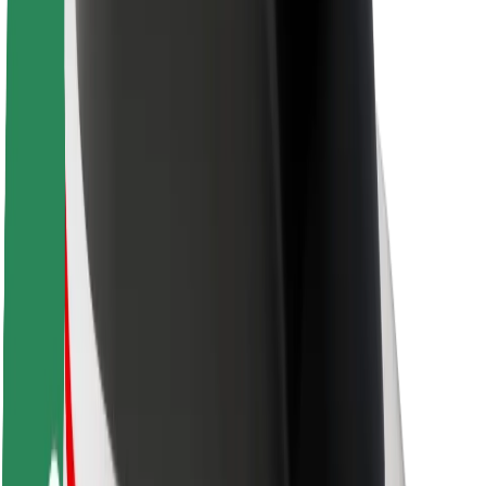
Acerca de Bolt
Sostenibilidad en Bolt
Project Zero
Blog
Sala de prensa
Directrices de la marca
Misión
Relación con inversores
Liderazgo
Marca
Medios
Fondo Urbano
Seguridad