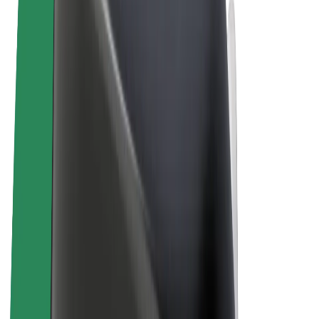
Términos y Condiciones
Privacidad
Cookies
© 2026 Bolt Technology OÜ
Productos
Viajes
Patinetes
Bolt Market
Bolt Food
Bolt Drive
Bolt para empresas