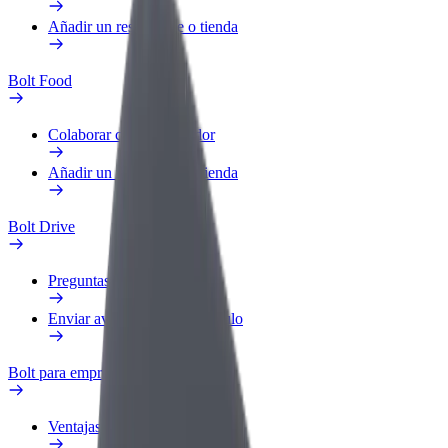
Añadir un restaurante o tienda
Bolt Food
Colaborar como repartidor
Añadir un restaurante o tienda
Bolt Drive
Preguntas frecuentes
Enviar aviso sobre un vehículo
Bolt para empresas
Ventajas