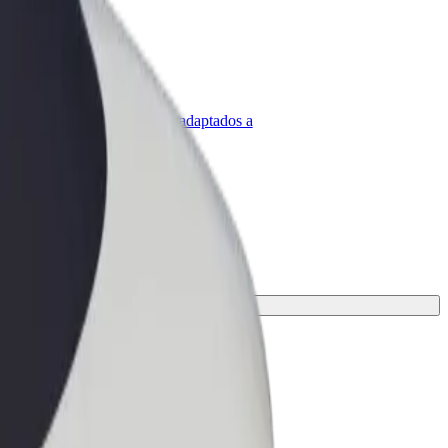
olt para empresas
roductos y servicios de Bolt adaptados a
u empresa