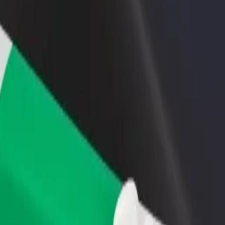
adir un restaurante o tienda
Registrarse como propietario de
B
egá a más clientes y maximizá tus
flota
P
nancias
Añadí tu flota a Bolt y potenciá tus
t
ingresos
rá nuestros servicios y encontrá la opción perfecta para tu viaje.
Descargá la app de Bolt