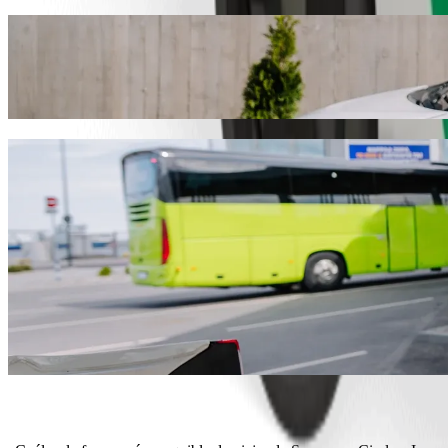
Andá de Superspar Circle a Ivory Eatery co
Te recomendamos que elijas el servicio de viajes de Bolt si buscás el
encontraremos el vehículo perfecto para vos.
Descargar la app de Bolt
Servicios de Bolt para ir de Superspar Cir
¿Mucho equipaje? Elegí nuestras camionetas XL para hasta 6 pers
¿Necesitás llegar con estilo? Probá los autos premium de Bolt.
¿Viajás con niños? Pedí un viaje con sillita infantil.
¿Tu mascota va con vos? Probá nuestros viajes pet-friendly.
¿Necesitás ayuda extra? Nuestra categoría Assist ofrece vehículos
¿Viajes asequibles? Disfrutá de autos compactos a un precio más b
Descargar la app de Bolt