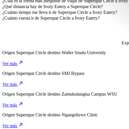
¿Cuál es la forma más asequible de viajar de Superspar Circle a Ivory
La forma más asequible de viajar de Superspar Circle a Ivory Eater
¿Qué distancia hay de Ivory Eatery a Superspar Circle?
Ivory Eatery está aproximadamente a 2 km de Superspar Circle.
¿Cuánto tiempo me lleva ir de Superspar Circle a Ivory Eatery?
Se tarda aproximadamente 7 min en ir de Superspar Circle a Ivory Ea
¿Cuánto cuesta ir de Superspar Circle a Ivory Eatery?
El costo del viaje de Superspar Circle a Ivory Eatery con Go Hatc
Expl
Origen
Superspar Circle
destino
Walter Sisulu University
Ver más
Origen
Superspar Circle
destino
SMJ Bypass
Ver más
Origen
Superspar Circle
destino
Zamukulungisa Campus WSU
Ver más
Origen
Superspar Circle
destino
Ngangelizwe Clinic
Ver más