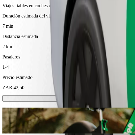
Viajes fiables en coches estándar de tamaño medio.
Duración estimada del viaje
7 min
Distancia estimada
2 km
Pasajeros
1-4
Precio estimado
ZAR 42,50
Patinetes o bicis eléctricos
Movilizate por Mthatha en scooters o bicicletas eléctricas
Descargar la app de Bolt