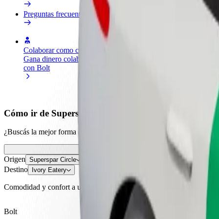
Preguntas frecuentes
Colaborar como conductor
Colaborar como repartidor
Añ
Gana dinero colaborando
Repartí comida y cobrá todas las
Ll
con Bolt
semanas
ga
Cómo ir de Superspar Circle a Ivory Eatery
¿Buscás la mejor forma de ir de Superspar Circle a Ivory Eatery? Explo
Origen
Superspar Circle
Destino
Ivory Eatery
Comodidad y confort a un botón de distancia
Bolt