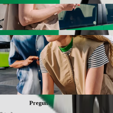
n el servicio de viajes de Bolt
 mejor precio para ir a Ivory Eatery. Con Bolt, el viaje suele durar 7
cle a Ivory Eatery
onas.
 accesibles para sillas de ruedas (WAV).
ajo con Bolt basic.
Preguntas frecuentes