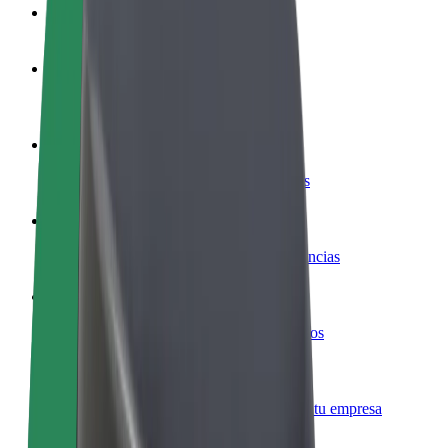
Preguntas frecuentes
Colaborar como conductor
Gana dinero colaborando con Bolt
Colaborar como repartidor
Repartí comida y cobrá todas las semanas
Añadir un restaurante o tienda
Llegá a más clientes y maximizá tus ganancias
Registrarse como propietario de flota
Añadí tu flota a Bolt y potenciá tus ingresos
Bolt para empresas
Productos y servicios de Bolt adaptados a tu empresa