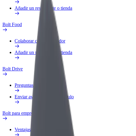
Añadir un restaurante o tienda
Bolt Food
Colaborar como repartidor
Añadir un restaurante o tienda
Bolt Drive
Preguntas frecuentes
Enviar aviso sobre un vehículo
Bolt para empresas
Ventajas