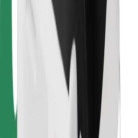
Para repartidores
Bolt Food
Para propietarios de flota
Para restaurantes
Bolt para empresas
Otros
Proveedores
Términos y Condiciones
Cookies
Seguridad
¡Conseguí un viaje en minutos!
Descargar la app de Bolt