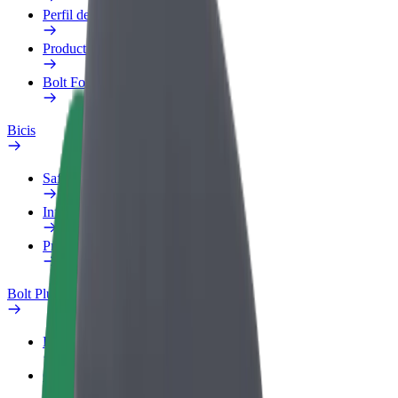
Perfil de trabajo
Productos
Bolt Food para empresas
Bicis
Safety Lab
Informar de un problema
Preguntas frecuentes
Bolt Plus
Beneficios
Cómo unirse