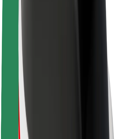
Acerca de Bolt
Sostenibilidad en Bolt
Project Zero
Blog
Sala de prensa
Directrices de la marca
Misión
Relación con inversores
Liderazgo
Marca
Medios
Fondo Urbano
Seguridad