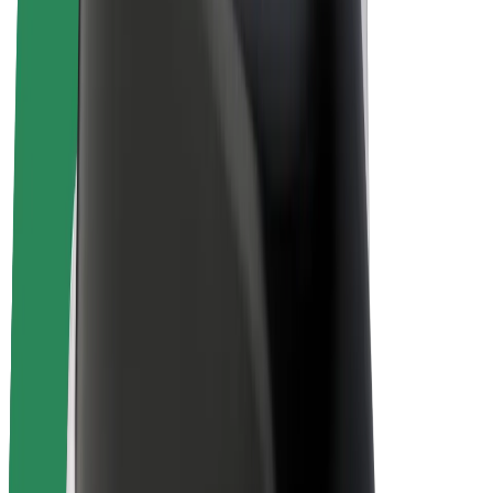
Bicis
Bolt Plus
Colabora con Bolt
Conductores
Ingresos de conductor/a
Repartidores
Ingresos de repartidor
Comercios de Bolt Food
Flotas
Franquicias
Empresa
Trabajá con nosotros