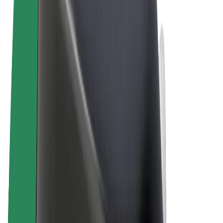
Términos y Condiciones
Privacidad
Cookies
© 2026 Bolt Technology OÜ
Productos
Viajes
Patinetes
Bolt Market
Bolt Food
Bolt Drive
Bolt para empresas