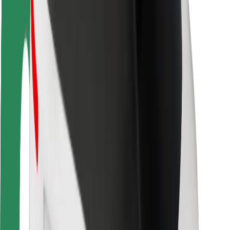
Seguridad para usuarios
Seguridad para conductores
Seguridad para patinetes
Safety Lab
Ciudades
Dónde estamos
Soluciones para las ciudades
Aeropuertos
Estaciones de carga de Bolt
Soporte
Para usuarios
Para conductores