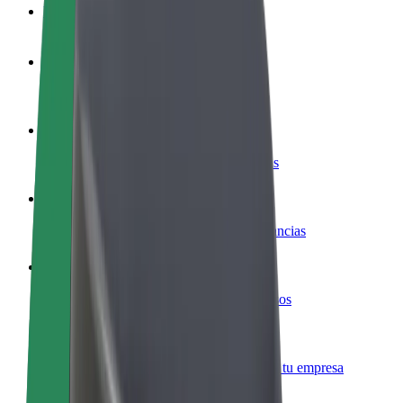
Preguntas frecuentes
Colaborar como conductor
Gana dinero colaborando con Bolt
Colaborar como repartidor
Repartí comida y cobrá todas las semanas
Añadir un restaurante o tienda
Llegá a más clientes y maximizá tus ganancias
Registrarse como propietario de flota
Añadí tu flota a Bolt y potenciá tus ingresos
Bolt para empresas
Productos y servicios de Bolt adaptados a tu empresa