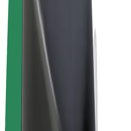
Términos y Condiciones
Privacidad
Cookies
© 2026 Bolt Technology OÜ
Productos
Viajes
Patinetes
Bolt Market
Bolt Food
Bolt Drive
Bolt para empresas