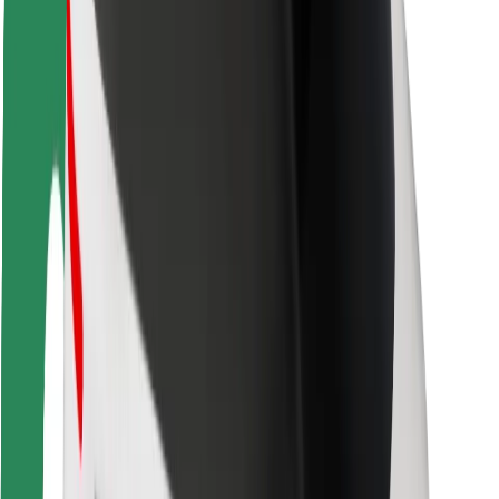
Seguridad para usuarios
Seguridad para conductores
Seguridad para patinetes
Safety Lab
Ciudades
Dónde estamos
Soluciones para las ciudades
Aeropuertos
Estaciones de carga de Bolt
Soporte
Para usuarios
Para conductores