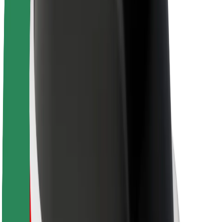
Acerca de Bolt
Sostenibilidad en Bolt
Project Zero
Blog
Sala de prensa
Directrices de la marca
Misión
Relación con inversores
Liderazgo
Marca
Medios
Fondo Urbano
Seguridad