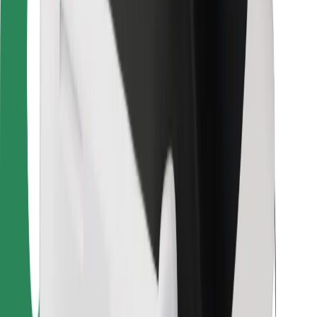
Para repartidores
Bolt Food
Para propietarios de flota
Para restaurantes
Bolt para empresas
Otros
Proveedores
Términos y Condiciones
Cookies
Seguridad
¡Conseguí un viaje en minutos!
Descargar la app de Bolt