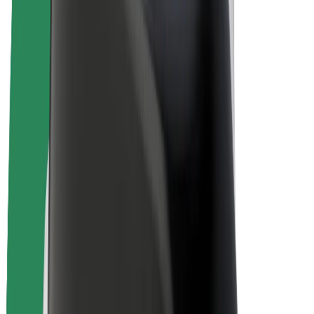
Bicis
Bolt Plus
Colabora con Bolt
Conductores
Ingresos de conductor/a
Repartidores
Ingresos de repartidor
Comercios de Bolt Food
Flotas
Franquicias
Empresa
Trabajá con nosotros