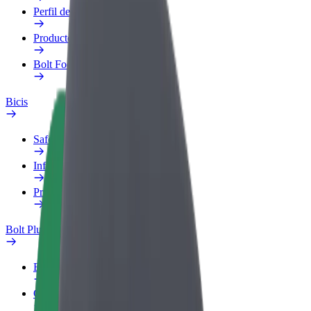
Perfil de trabajo
Productos
Bolt Food para empresas
Bicis
Safety Lab
Informar de un problema
Preguntas frecuentes
Bolt Plus
Beneficios
Cómo unirse