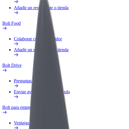
Añadir un restaurante o tienda
Bolt Food
Colaborar como repartidor
Añadir un restaurante o tienda
Bolt Drive
Preguntas frecuentes
Enviar aviso sobre un vehículo
Bolt para empresas
Ventajas