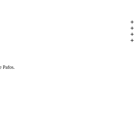
EUR.
e Pafos.