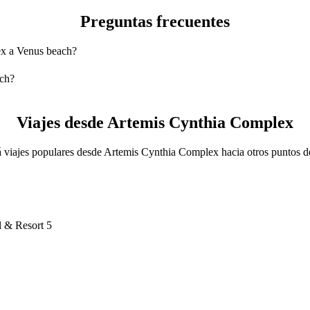
Preguntas frecuentes
ex a Venus beach?
us beach es en 6-Seater, que te costará aproximadamente EUR 15,30 
lex.
ach?
a Venus beach con 6-Seater.
6-Seater es de aproximadamente EUR 15,30 EUR.
Viajes desde Artemis Cynthia Complex
 viajes populares desde Artemis Cynthia Complex hacia otros puntos d
 & Resort 5