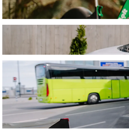
Movilizate por Pafos en scooters o bicicletas eléctricas
Descargar la app de Bolt
Andá de Artemis Cynthia Complex a Venus b
Te recomendamos que elijas el servicio de viajes de Bolt si buscás e
ocasión, encontraremos el vehículo perfecto para vos.
Descargar la app de Bolt
Servicios de Bolt para ir de Artemis Cynt
¿Mucho equipaje? Elegí nuestras camionetas XL para hasta 6 pers
¿Necesitás llegar con estilo? Probá los autos premium de Bolt.
¿Viajás con niños? Pedí un viaje con sillita infantil.
¿Tu mascota va con vos? Probá nuestros viajes pet-friendly.
¿Necesitás ayuda extra? Nuestra categoría Assist ofrece vehículos
¿Viajes asequibles? Disfrutá de autos compactos a un precio más b
Descargar la app de Bolt