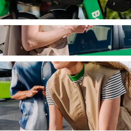
each con el servicio de viajes de Bolt
l mejor precio para ir a Venus beach. Con Bolt, el viaje suele durar 1
hia Complex a Venus beach
onas.
 accesibles para sillas de ruedas (WAV).
ajo con Bolt basic.