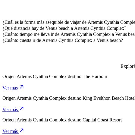
¿Cuál es la forma más asequible de viajar de Artemis Cynthia Compl
La forma más asequible de viajar de Artemis Cynthia Complex a Ven
¿Qué distancia hay de Venus beach a Artemis Cynthia Complex?
Venus beach está aproximadamente a 6 km de Artemis Cynthia Comp
¿Cuánto tiempo me lleva ir de Artemis Cynthia Complex a Venus be
Se tarda aproximadamente 11 min en ir de Artemis Cynthia Complex 
¿Cuánto cuesta ir de Artemis Cynthia Complex a Venus beach?
El costo del viaje de Artemis Cynthia Complex a Venus beach con 
Explorá
Origen
Artemis Cynthia Complex
destino
The Harbour
Ver más
Origen
Artemis Cynthia Complex
destino
King Evelthon Beach Hotel
Ver más
Origen
Artemis Cynthia Complex
destino
Capital Coast Resort
Ver más