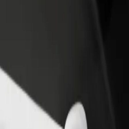
adir un restaurante o tienda
Registrarse como propietario de
B
egá a más clientes y maximizá tus
flota
P
nancias
Añadí tu flota a Bolt y potenciá tus
t
ingresos
nuestros servicios y encontrá la opción perfecta para tu viaje.
Descargá la app de Bolt