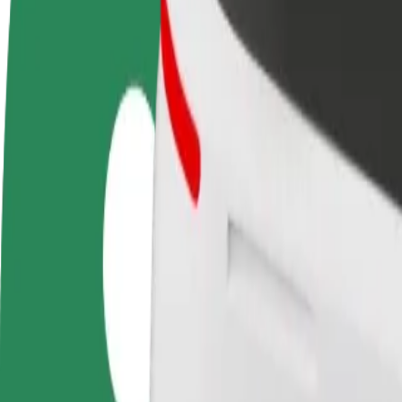
Colaborar como conductor
Colaborar como repartidor
Añ
Gana dinero colaborando
Repartí comida y cobrá todas las
Ll
con Bolt
semanas
ga
Cómo ir de Coop Sindi Konsum a Sunset
¿Buscás la mejor forma de ir de Coop Sindi Konsum a Sunset? Explorá 
Origen
Coop Sindi Konsum
Destino
Sunset
Comodidad y confort a un botón de distancia
Bolt
Viajes fiables en coches estándar de tamaño medio.