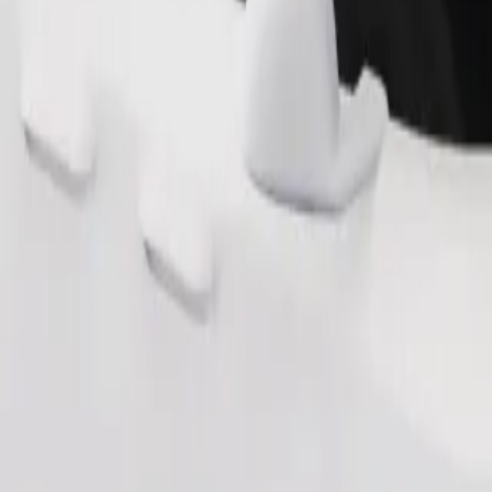
Pedir viaje
a 6 años (en torno a 10-30 kg). Ponte en contacto con el conductor para 