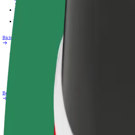
Productos
Bolt Food para empresas
Bicis
Safety Lab
Informar de un problema
Preguntas frecuentes
Bolt Plus
Beneficios
Cómo unirse
Preguntas frecuentes