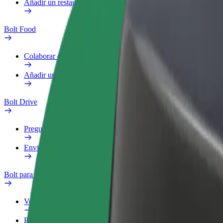
Añadir un restaurante o tienda
Bolt Food
Colaborar como repartidor
Añadir un restaurante o tienda
Bolt Drive
Preguntas frecuentes
Enviar aviso sobre un vehículo
Bolt para empresas
Ventajas
Perfil de trabajo