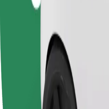
Duración estimada del viaje
14 min
Distancia estimada
12,5 km
Pasajeros
1-4
Precio estimado
EUR 12,90
Sillita infantil
Una silla infantil con arnés garantiza un viaje seguro para niños de 2 
Duración estimada del viaje
14 min