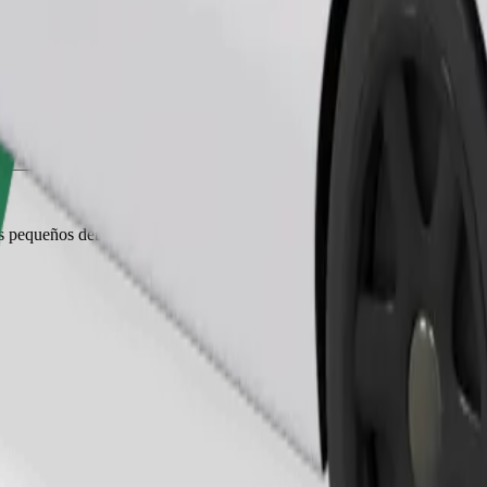
Pedir viaje
es pequeños deben ir en transportín y los asientos deben protegerse con