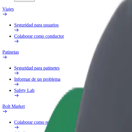
Viajes
Seguridad para usuarios
Colaborar como conductor
Patinetas
Seguridad para patinetes
Informar de un problema
Safety Lab
Bolt Market
Colaborar como repartidor