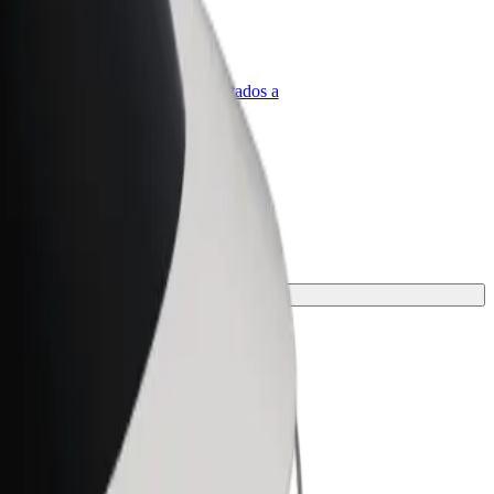
olt para empresas
roductos y servicios de Bolt adaptados a
u empresa