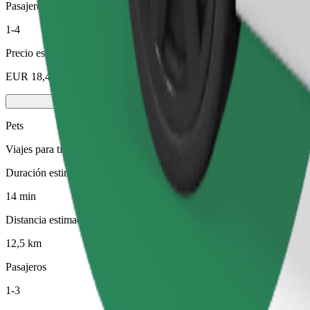
Pasajeros
1-4
Precio estimado
EUR 18,40
Pets
Viajes para ti y tu mascota. Los perros deben llevar bozal, los animal
Duración estimada del viaje
14 min
Distancia estimada
12,5 km
Pasajeros
1-3