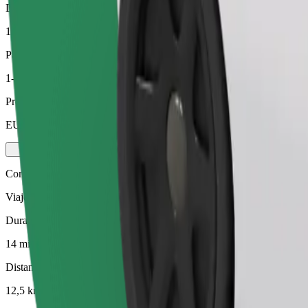
Distancia estimada
12,5 km
Pasajeros
1-3
Precio estimado
EUR 13,30
Comfort
Viajes en coches con más espacio para equipaje y para estirar las pier
Duración estimada del viaje
14 min
Distancia estimada
12,5 km