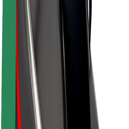
Acerca de Bolt
Sostenibilidad en Bolt
Project Zero
Blog
Sala de prensa
Directrices de la marca
Misión
Relación con inversores
Liderazgo
Marca
Medios
Fondo Urbano
Seguridad