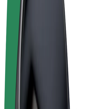
Términos y Condiciones
Privacidad
Cookies
© 2026 Bolt Technology OÜ
Productos
Viajes
Patinetes
Bolt Market
Bolt Food
Bolt Drive
Bolt para empresas