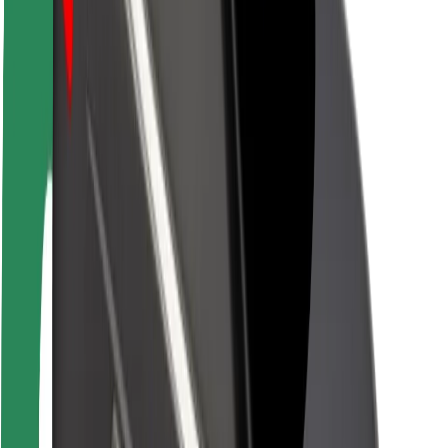
Seguridad para usuarios
Seguridad para conductores
Seguridad para patinetes
Safety Lab
Ciudades
Dónde estamos
Soluciones para las ciudades
Aeropuertos
Estaciones de carga de Bolt
Soporte
Para usuarios
Para conductores