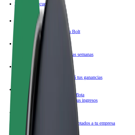
Preguntas frecuentes
Colaborar como conductor
Gana dinero colaborando con Bolt
Colaborar como repartidor
Repartí comida y cobrá todas las semanas
Añadir un restaurante o tienda
Llegá a más clientes y maximizá tus ganancias
Registrarse como propietario de flota
Añadí tu flota a Bolt y potenciá tus ingresos
Bolt para empresas
Productos y servicios de Bolt adaptados a tu empresa