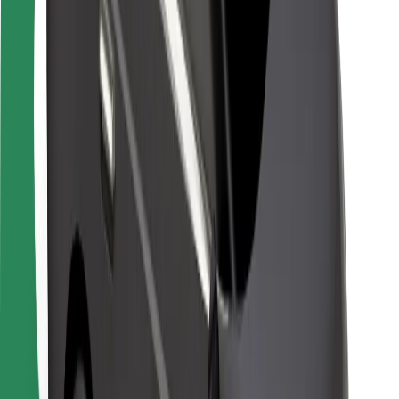
Para repartidores
Bolt Food
Para propietarios de flota
Para restaurantes
Bolt para empresas
Otros
Proveedores
Términos y Condiciones
Cookies
Seguridad
¡Conseguí un viaje en minutos!
Descargar la app de Bolt