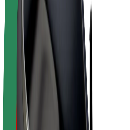
Bicis
Bolt Plus
Colabora con Bolt
Conductores
Ingresos de conductor/a
Repartidores
Ingresos de repartidor
Comercios de Bolt Food
Flotas
Franquicias
Empresa
Trabajá con nosotros