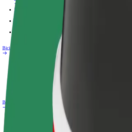
Perfil de trabajo
Productos
Bolt Food para empresas
Bicis
Safety Lab
Informar de un problema
Preguntas frecuentes
Bolt Plus
Beneficios
Cómo unirse