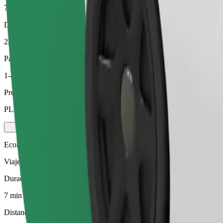
7 min
Distancia estimada
2,2 km
Pasajeros
1-4
Precio estimado
PLN 14,60
Ecológico
Viajes eficientes en vehículos híbridos y eléctricos
Duración estimada del viaje
7 min
Distancia estimada