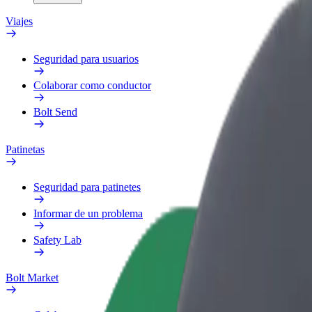
Viajes
Seguridad para usuarios
Colaborar como conductor
Bolt Send
Patinetas
Seguridad para patinetes
Informar de un problema
Safety Lab
Bolt Market