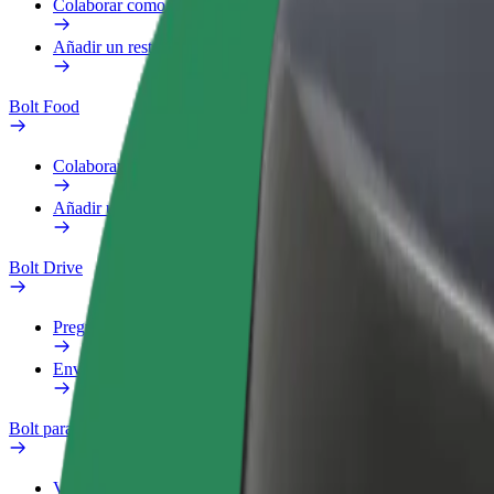
Colaborar como repartidor
Añadir un restaurante o tienda
Bolt Food
Colaborar como repartidor
Añadir un restaurante o tienda
Bolt Drive
Preguntas frecuentes
Enviar aviso sobre un vehículo
Bolt para empresas
Ventajas