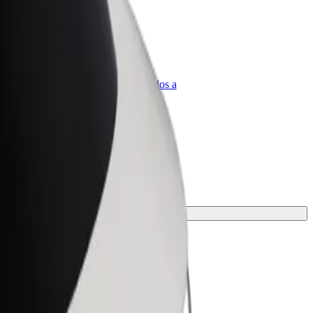
olt para empresas
roductos y servicios de Bolt adaptados a
u empresa
iaje.