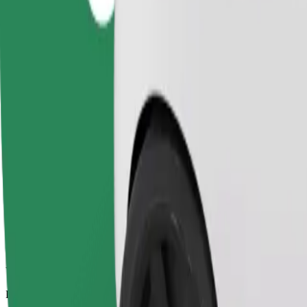
Viajes fiables en coches estándar de tamaño medio.
Duración estimada del viaje
7 min
Distancia estimada
2,2 km
Pasajeros
1-4
Precio estimado
PLN 11,70
Comfort
Viajes en coches con más espacio para equipaje y para estirar las pier
Duración estimada del viaje