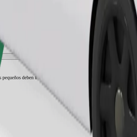
Pedir viaje
es pequeños deben ir en transportín y los asientos deben protegerse con