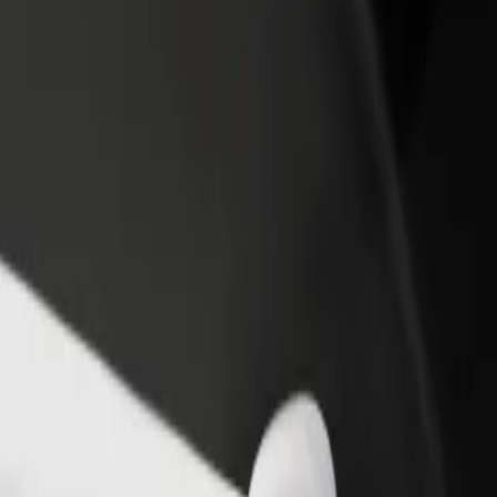
adir un restaurante o tienda
Registrarse como propietario de
B
egá a más clientes y maximizá tus
flota
P
nancias
Añadí tu flota a Bolt y potenciá tus
t
ingresos
? Explorá nuestros servicios y encontrá la opción perfecta para tu v
Descargá la app de Bolt