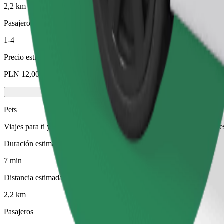
2,2 km
Pasajeros
1-4
Precio estimado
PLN 12,00
Pets
Viajes para ti y tu mascota. Los perros deben llevar bozal, los animal
Duración estimada del viaje
7 min
Distancia estimada
2,2 km
Pasajeros