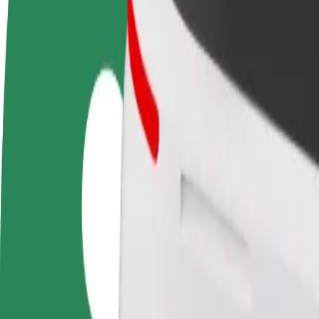
Preguntas frecuentes
Colaborar como conductor
Colaborar como repartidor
Añ
Gana dinero colaborando
Repartí comida y cobrá todas las
Ll
con Bolt
semanas
ga
Cómo ir de Dworzec PKS Radom a Sandomierska 16
¿Buscás la mejor forma de ir de Dworzec PKS Radom a Sandomierska 16
Origen
Dworzec PKS Radom
Destino
Sandomierska 16
Comodidad y confort a un botón de distancia
Bolt