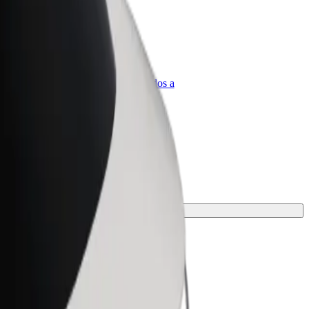
olt para empresas
roductos y servicios de Bolt adaptados a
u empresa
iaje.