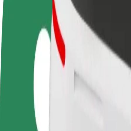
Preguntas frecuentes
Colaborar como conductor
Colaborar como repartidor
Añ
Gana dinero colaborando
Repartí comida y cobrá todas las
Ll
con Bolt
semanas
ga
Cómo ir de Galeria Słoneczna a Main Railway Statio
¿Buscás la mejor forma de ir de Galeria Słoneczna a Main Railway Stat
Origen
Galeria Słoneczna
Destino
Main Railway Station
Comodidad y confort a un botón de distancia
Bolt