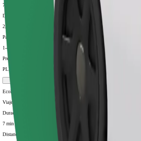
7 min
Distancia estimada
2,6 km
Pasajeros
1-4
Precio estimado
PLN 15,90
Ecológico
Viajes eficientes en vehículos híbridos y eléctricos
Duración estimada del viaje
7 min
Distancia estimada