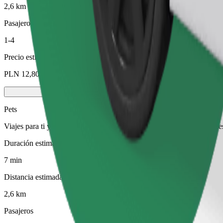
2,6 km
Pasajeros
1-4
Precio estimado
PLN 12,80
Pets
Viajes para ti y tu mascota. Los perros deben llevar bozal, los animal
Duración estimada del viaje
7 min
Distancia estimada
2,6 km
Pasajeros