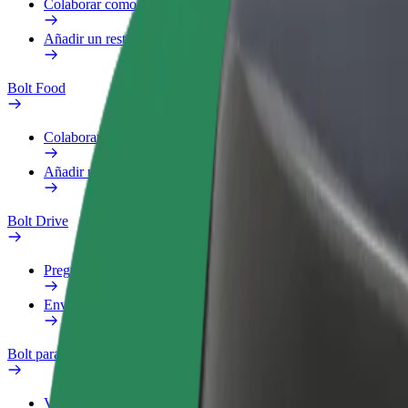
Colaborar como repartidor
Añadir un restaurante o tienda
Bolt Food
Colaborar como repartidor
Añadir un restaurante o tienda
Bolt Drive
Preguntas frecuentes
Enviar aviso sobre un vehículo
Bolt para empresas
Ventajas