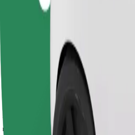
Viajes fiables en coches estándar de tamaño medio.
Duración estimada del viaje
7 min
Distancia estimada
2,6 km
Pasajeros
1-4
Precio estimado
PLN 12,50
Comfort
Viajes en coches con más espacio para equipaje y para estirar las pier
Duración estimada del viaje