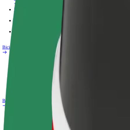
Perfil de trabajo
Productos
Bolt Food para empresas
Bicis
Safety Lab
Informar de un problema
Preguntas frecuentes
Bolt Plus
Beneficios
Cómo unirse