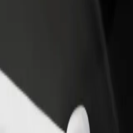
adir un restaurante o tienda
Registrarse como propietario de
B
egá a más clientes y maximizá tus
flota
P
nancias
Añadí tu flota a Bolt y potenciá tus
t
ingresos
n
ion? Explorá nuestros servicios y encontrá la opción perfecta para tu v
Descargá la app de Bolt