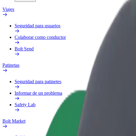
Viajes
Seguridad para usuarios
Colaborar como conductor
Bolt Send
Patinetas
Seguridad para patinetes
Informar de un problema
Safety Lab
Bolt Market