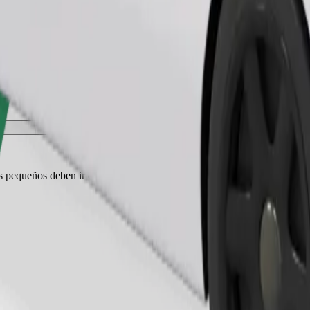
Pedir viaje
es pequeños deben ir en transportín y los asientos deben protegerse con