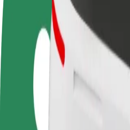
Colaborar como conductor
Colaborar como repartidor
Añ
Gana dinero colaborando
Repartí comida y cobrá todas las
Ll
con Bolt
semanas
ga
Cómo ir de Kino Helios a Klub Explosion
¿Buscás la mejor forma de ir de Kino Helios a Klub Explosion? Explorá
Origen
Kino Helios
Destino
Klub Explosion
Comodidad y confort a un botón de distancia
Bolt
Viajes fiables en coches estándar de tamaño medio.