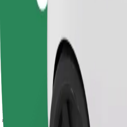
Duración estimada del viaje
8 min
Distancia estimada
3,1 km
Pasajeros
1-4
Precio estimado
PLN 13,90
Comfort
Viajes en coches con más espacio para equipaje y para estirar las pier
Duración estimada del viaje
8 min