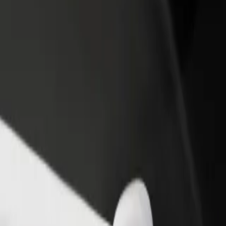
adir un restaurante o tienda
Registrarse como propietario de
B
egá a más clientes y maximizá tus
flota
P
nancias
Añadí tu flota a Bolt y potenciá tus
t
ingresos
 nuestros servicios y encontrá la opción perfecta para tu viaje.
Descargá la app de Bolt