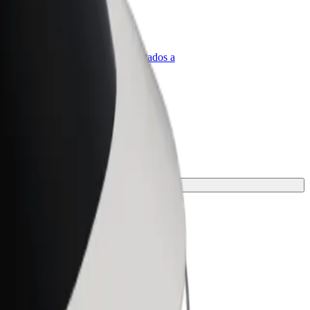
olt para empresas
roductos y servicios de Bolt adaptados a
u empresa