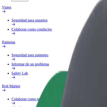
Viajes
Seguridad para usuarios
Colaborar como conductor
Patinetas
Seguridad para patinetes
Informar de un problema
Safety Lab
Bolt Market
Colaborar como repartidor