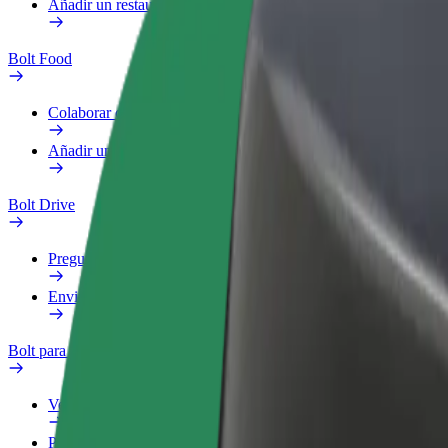
Añadir un restaurante o tienda
Bolt Food
Colaborar como repartidor
Añadir un restaurante o tienda
Bolt Drive
Preguntas frecuentes
Enviar aviso sobre un vehículo
Bolt para empresas
Ventajas
Perfil de trabajo