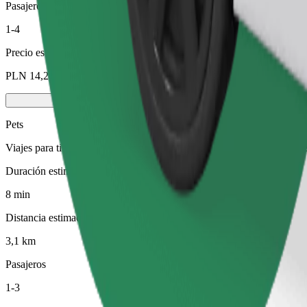
Pasajeros
1-4
Precio estimado
PLN 14,20
Pets
Viajes para ti y tu mascota. Los perros deben llevar bozal, los animal
Duración estimada del viaje
8 min
Distancia estimada
3,1 km
Pasajeros
1-3