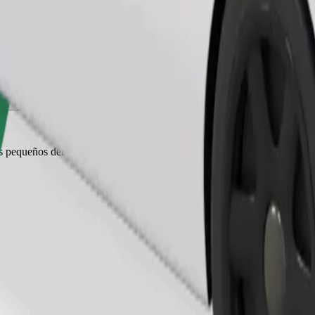
Pedir viaje
es pequeños deben ir en transportín y los asientos deben protegerse con