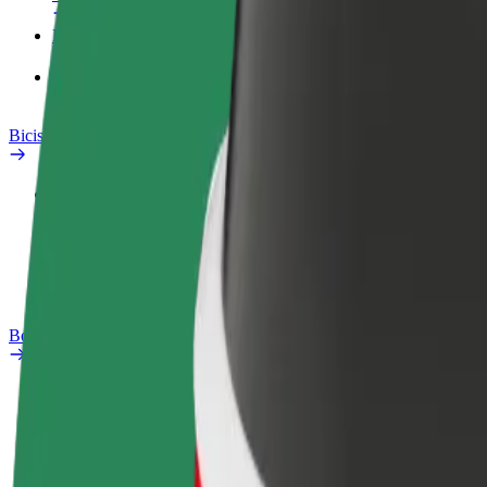
Productos
Bolt Food para empresas
Bicis
Safety Lab
Informar de un problema
Preguntas frecuentes
Bolt Plus
Beneficios
Cómo unirse
Preguntas frecuentes