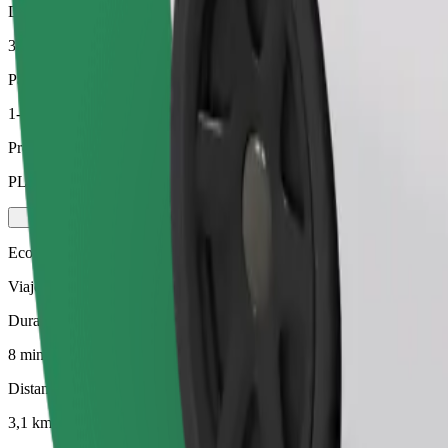
Distancia estimada
3,1 km
Pasajeros
1-4
Precio estimado
PLN 18,00
Ecológico
Viajes eficientes en vehículos híbridos y eléctricos
Duración estimada del viaje
8 min
Distancia estimada
3,1 km