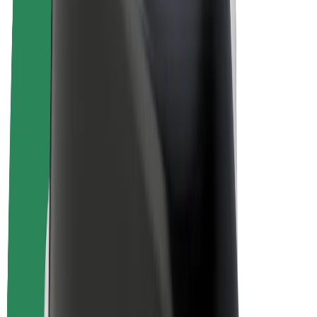
Bicis
Bolt Plus
Colabora con Bolt
Conductores
Ingresos de conductor/a
Repartidores
Ingresos de repartidor
Comercios de Bolt Food
Flotas
Franquicias
Empresa
Trabajá con nosotros