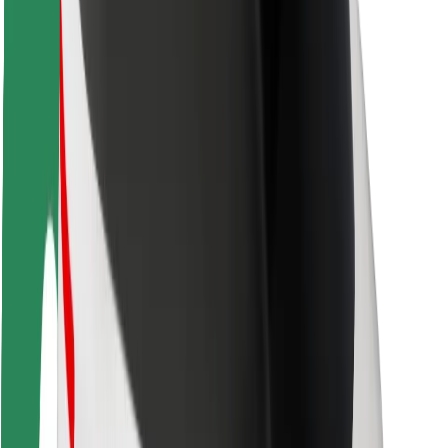
Seguridad para usuarios
Seguridad para conductores
Seguridad para patinetes
Safety Lab
Ciudades
Dónde estamos
Soluciones para las ciudades
Aeropuertos
Estaciones de carga de Bolt
Soporte
Para usuarios
Para conductores