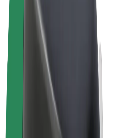
Términos y Condiciones
Privacidad
Cookies
© 2026 Bolt Technology OÜ
Productos
Viajes
Patinetes
Bolt Market
Bolt Food
Bolt Drive
Bolt para empresas