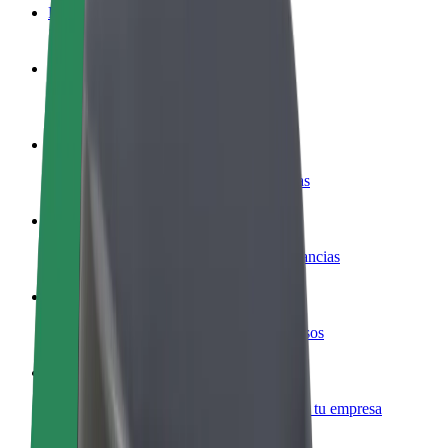
Preguntas frecuentes
Colaborar como conductor
Gana dinero colaborando con Bolt
Colaborar como repartidor
Repartí comida y cobrá todas las semanas
Añadir un restaurante o tienda
Llegá a más clientes y maximizá tus ganancias
Registrarse como propietario de flota
Añadí tu flota a Bolt y potenciá tus ingresos
Bolt para empresas
Productos y servicios de Bolt adaptados a tu empresa