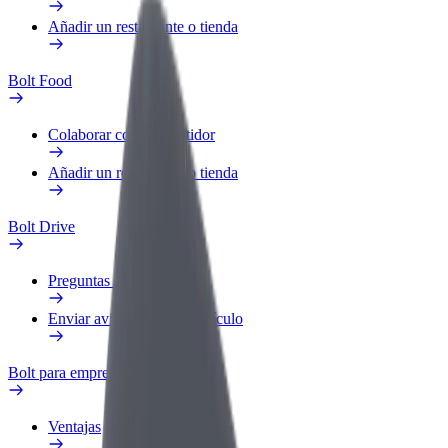
Añadir un restaurante o tienda
Bolt Food
Colaborar como repartidor
Añadir un restaurante o tienda
Bolt Drive
Preguntas frecuentes
Enviar aviso sobre un vehículo
Bolt para empresas
Ventajas