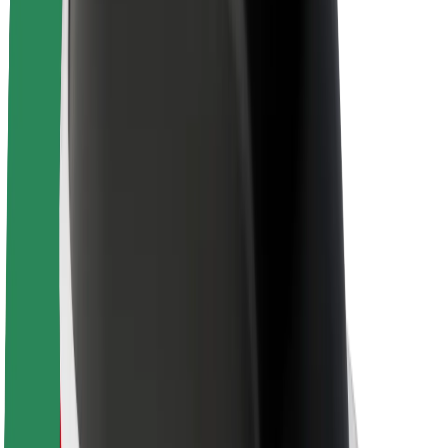
Acerca de Bolt
Sostenibilidad en Bolt
Project Zero
Blog
Sala de prensa
Directrices de la marca
Misión
Relación con inversores
Liderazgo
Marca
Medios
Fondo Urbano
Seguridad