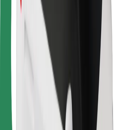
Para repartidores
Bolt Food
Para propietarios de flota
Para restaurantes
Bolt para empresas
Otros
Proveedores
Términos y Condiciones
Cookies
Seguridad
¡Conseguí un viaje en minutos!
Descargar la app de Bolt