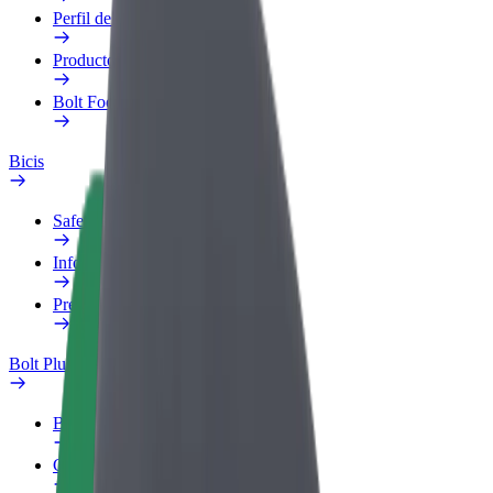
Perfil de trabajo
Productos
Bolt Food para empresas
Bicis
Safety Lab
Informar de un problema
Preguntas frecuentes
Bolt Plus
Beneficios
Cómo unirse