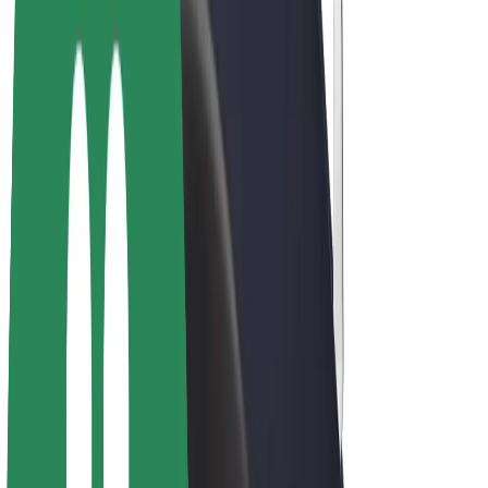
Bicis
Bolt Plus
Colabora con Bolt
Conductores
Ingresos de conductor/a
Repartidores
Ingresos de repartidor
Comercios de Bolt Food
Flotas
Franquicias
Empresa
Trabajá con nosotros