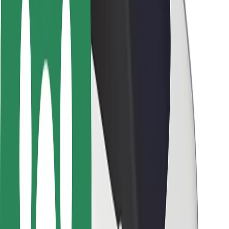
Seguridad para usuarios
Seguridad para conductores
Seguridad para patinetes
Safety Lab
Ciudades
Dónde estamos
Soluciones para las ciudades
Aeropuertos
Estaciones de carga de Bolt
Soporte
Para usuarios
Para conductores