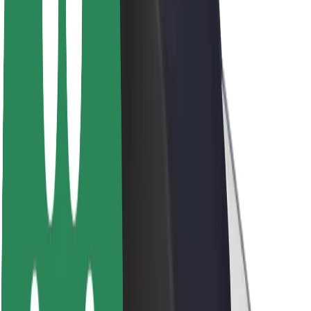
Acerca de Bolt
Sostenibilidad en Bolt
Project Zero
Blog
Sala de prensa
Directrices de la marca
Misión
Relación con inversores
Liderazgo
Marca
Medios
Fondo Urbano
Seguridad