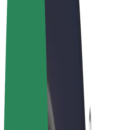
Términos y Condiciones
Privacidad
Cookies
© 2026 Bolt Technology OÜ
Productos
Viajes
Patinetes
Bolt Market
Bolt Food
Bolt Drive
Bolt para empresas