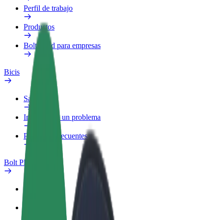
Perfil de trabajo
Productos
Bolt Food para empresas
Bicis
Safety Lab
Informar de un problema
Preguntas frecuentes
Bolt Plus
Beneficios
Cómo unirse