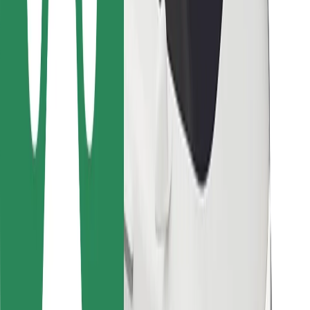
Para repartidores
Bolt Food
Para propietarios de flota
Para restaurantes
Bolt para empresas
Otros
Proveedores
Términos y Condiciones
Cookies
Seguridad
¡Conseguí un viaje en minutos!
Descargar la app de Bolt