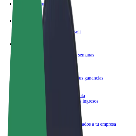
Preguntas frecuentes
Colaborar como conductor
Gana dinero colaborando con Bolt
Colaborar como repartidor
Repartí comida y cobrá todas las semanas
Añadir un restaurante o tienda
Llegá a más clientes y maximizá tus ganancias
Registrarse como propietario de flota
Añadí tu flota a Bolt y potenciá tus ingresos
Bolt para empresas
Productos y servicios de Bolt adaptados a tu empresa