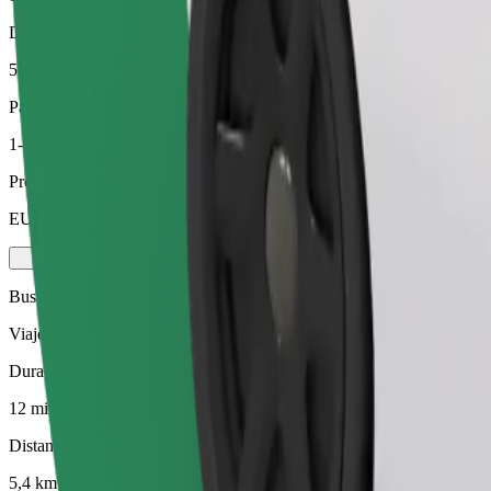
Distancia estimada
5,4 km
Pasajeros
1-4
Precio estimado
EUR 6,30
Business
Viajes en coches con más espacio para equipaje y para estirar las pier
Duración estimada del viaje
12 min
Distancia estimada
5,4 km