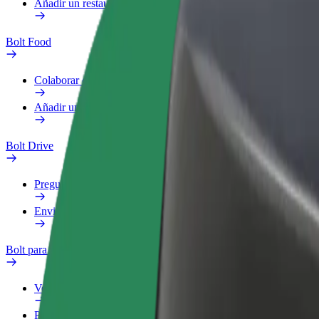
Añadir un restaurante o tienda
Bolt Food
Colaborar como repartidor
Añadir un restaurante o tienda
Bolt Drive
Preguntas frecuentes
Enviar aviso sobre un vehículo
Bolt para empresas
Ventajas
Perfil de trabajo