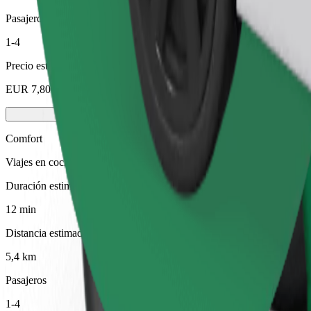
Pasajeros
1-4
Precio estimado
EUR 7,80
Comfort
Viajes en coches con más espacio para equipaje y para estirar las pier
Duración estimada del viaje
12 min
Distancia estimada
5,4 km
Pasajeros
1-4