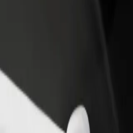
adir un restaurante o tienda
Registrarse como propietario de
B
egá a más clientes y maximizá tus
flota
P
nancias
Añadí tu flota a Bolt y potenciá tus
t
ingresos
 nuestros servicios y encontrá la opción perfecta para tu viaje.
Descargá la app de Bolt
ersonas con discapacidad. Si tienes alguna solicitud especial, avisa al