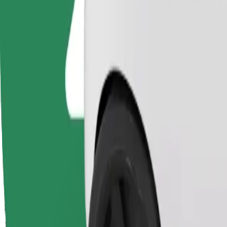
Duración estimada del viaje
12 min
Distancia estimada
5,4 km
Pasajeros
1-4
Precio estimado
EUR 10,10
Bolt
Viajes fiables en coches estándar de tamaño medio.
Duración estimada del viaje
12 min