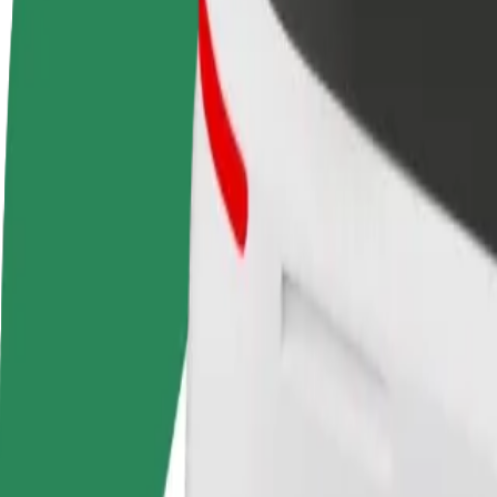
Colaborar como conductor
Colaborar como repartidor
Añ
Gana dinero colaborando
Repartí comida y cobrá todas las
Ll
con Bolt
semanas
ga
Cómo ir de Domina Shopping a Stockmann
¿Buscás la mejor forma de ir de Domina Shopping a Stockmann? Explorá
Origen
Domina Shopping
Destino
Stockmann
Comodidad y confort a un botón de distancia
Assist
Los conductores de esta categoría pueden ayudar a personas mayores y p
plegadas (esta categoría no es WAV).