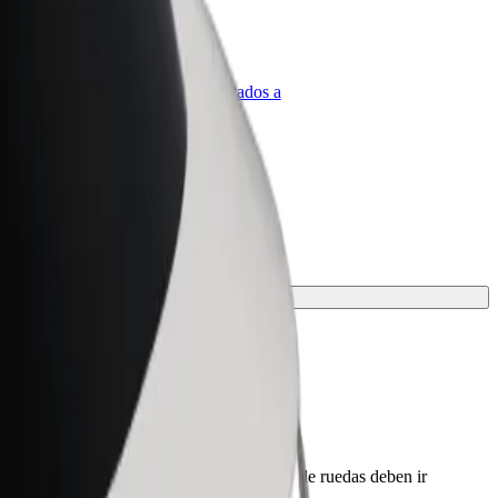
olt para empresas
roductos y servicios de Bolt adaptados a
u empresa
 conductor antes de la recogida. Las sillas de ruedas deben ir