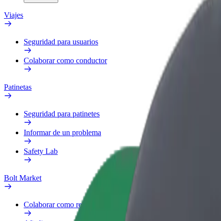
Viajes
Seguridad para usuarios
Colaborar como conductor
Patinetas
Seguridad para patinetes
Informar de un problema
Safety Lab
Bolt Market
Colaborar como repartidor