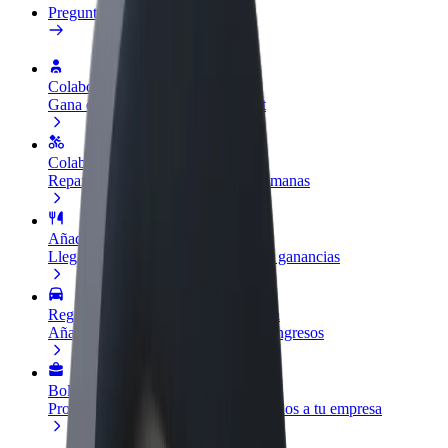
Preguntas frecuentes
Colaborar como conductor
Gana dinero colaborando con Bolt
Colaborar como repartidor
Repartí comida y cobrá todas las semanas
Añadir un restaurante o tienda
Llegá a más clientes y maximizá tus ganancias
Registrarse como propietario de flota
Añadí tu flota a Bolt y potenciá tus ingresos
Bolt para empresas
Productos y servicios de Bolt adaptados a tu empresa