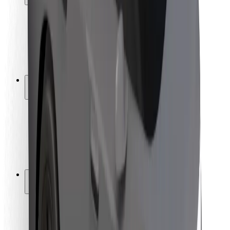
Seguridad para usuarios
Seguridad para conductores
Seguridad para patinetes
Safety Lab
Ciudades
Dónde estamos
Soluciones para las ciudades
Aeropuertos
Estaciones de carga de Bolt
Soporte
Para usuarios
Para conductores