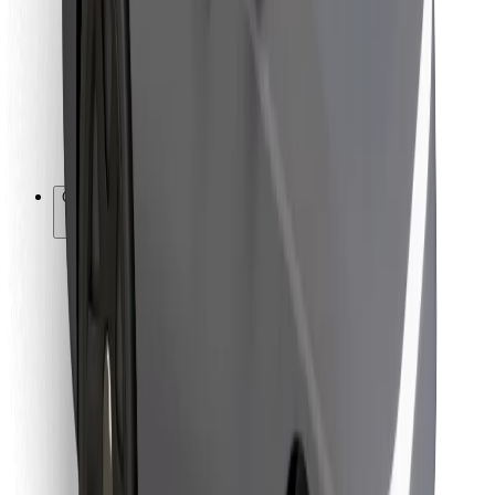
Para repartidores
Bolt Food
Para propietarios de flota
Para restaurantes
Bolt para empresas
Otros
Proveedores
Términos y Condiciones
Cookies
Seguridad
¡Conseguí un viaje en minutos!
Descargar la app de Bolt