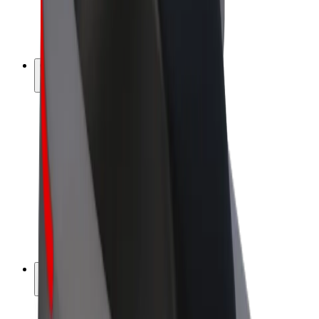
Bicis
Bolt Plus
Colabora con Bolt
Conductores
Ingresos de conductor/a
Repartidores
Ingresos de repartidor
Comercios de Bolt Food
Flotas
Franquicias
Empresa
Trabajá con nosotros