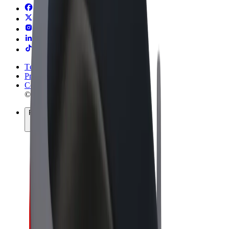
Términos y Condiciones
Privacidad
Cookies
© 2026 Bolt Technology OÜ
Productos
Viajes
Patinetes
Bolt Market
Bolt Food
Bolt Drive
Bolt para empresas