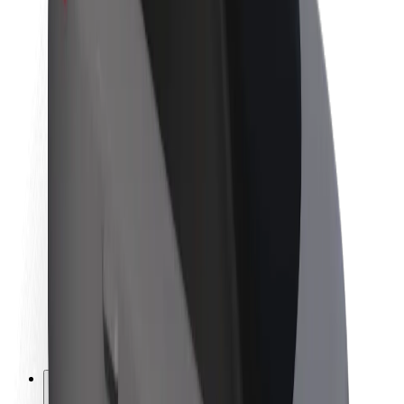
Acerca de Bolt
Sostenibilidad en Bolt
Project Zero
Blog
Sala de prensa
Directrices de la marca
Misión
Relación con inversores
Liderazgo
Marca
Medios
Fondo Urbano
Seguridad