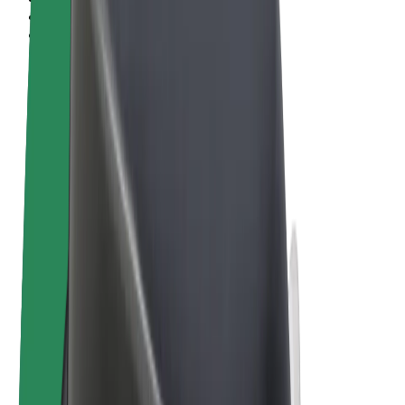
Términos y Condiciones
Privacidad
Cookies
© 2026 Bolt Technology OÜ
Productos
Viajes
Patinetes
Bolt Market
Bolt Food
Bolt Drive
Bolt para empresas
Bicis