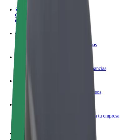
Colaborar como conductor
Gana dinero colaborando con Bolt
Colaborar como repartidor
Repartí comida y cobrá todas las semanas
Añadir un restaurante o tienda
Llegá a más clientes y maximizá tus ganancias
Registrarse como propietario de flota
Añadí tu flota a Bolt y potenciá tus ingresos
Bolt para empresas
Productos y servicios de Bolt adaptados a tu empresa