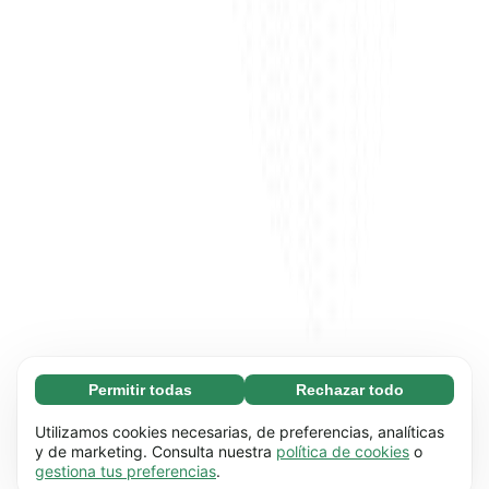
Permitir todas
Rechazar todo
Necesarias (65)
Las cookies necesarias ayudan a que nuestra
Más información
Utilizamos cookies necesarias, de preferencias, analíticas
página web funcione correctamente, pues
y de marketing. Consulta nuestra
política de cookies
o
gestiona tus preferencias
.
hace posible que se lleven a cabo funciones
Preferenciales (17)