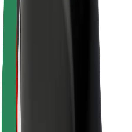
Sostenibilidad en Bolt
Project Zero
Blog
Sala de prensa
Directrices de la marca
Misión
Relación con inversores
Liderazgo
Marca
Medios
Fondo Urbano
Seguridad
Seguridad para usuarios