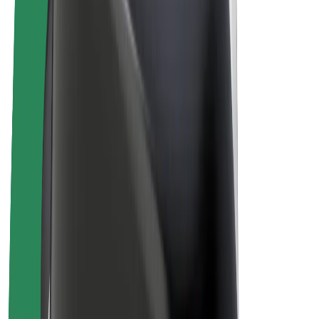
Bolt Plus
Colabora con Bolt
Conductores
Ingresos de conductor/a
Repartidores
Ingresos de repartidor
Comercios de Bolt Food
Flotas
Franquicias
Empresa
Trabajá con nosotros
Acerca de Bolt