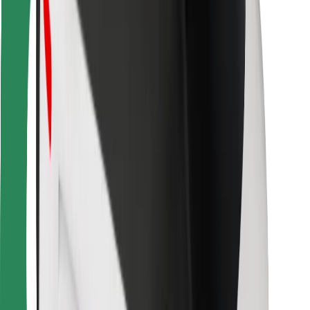
Bolt Food
Para propietarios de flota
Para restaurantes
Bolt para empresas
Otros
Proveedores
Términos y Condiciones
Cookies
Seguridad
¡Conseguí un viaje en minutos!
Descargar la app de Bolt
Encontrá tu comida favorita