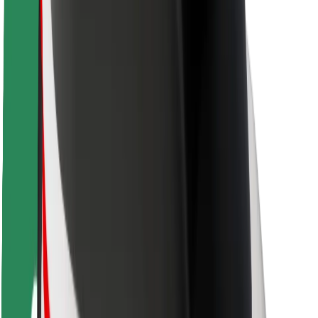
Seguridad para conductores
Seguridad para patinetes
Safety Lab
Ciudades
Dónde estamos
Soluciones para las ciudades
Aeropuertos
Estaciones de carga de Bolt
Soporte
Para usuarios
Para conductores
Para repartidores