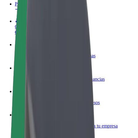
Preguntas frecuentes
Colaborar como conductor
Gana dinero colaborando con Bolt
Colaborar como repartidor
Repartí comida y cobrá todas las semanas
Añadir un restaurante o tienda
Llegá a más clientes y maximizá tus ganancias
Registrarse como propietario de flota
Añadí tu flota a Bolt y potenciá tus ingresos
Bolt para empresas
Productos y servicios de Bolt adaptados a tu empresa