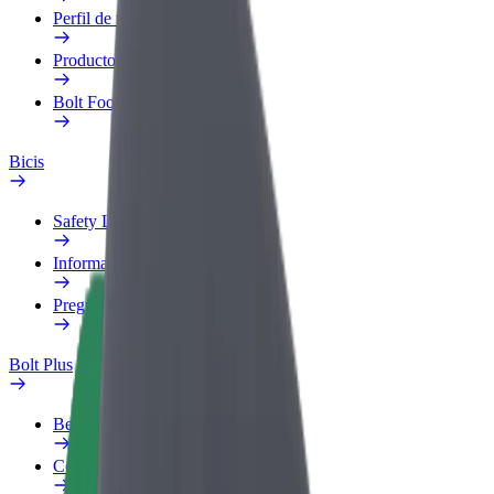
Perfil de trabajo
Productos
Bolt Food para empresas
Bicis
Safety Lab
Informar de un problema
Preguntas frecuentes
Bolt Plus
Beneficios
Cómo unirse