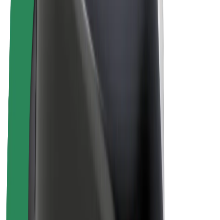
Bicis
Bolt Plus
Colabora con Bolt
Conductores
Ingresos de conductor/a
Repartidores
Ingresos de repartidor
Comercios de Bolt Food
Flotas
Franquicias
Empresa
Trabajá con nosotros