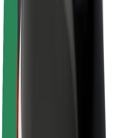
Acerca de Bolt
Sostenibilidad en Bolt
Project Zero
Blog
Sala de prensa
Directrices de la marca
Misión
Relación con inversores
Liderazgo
Marca
Medios
Fondo Urbano
Seguridad