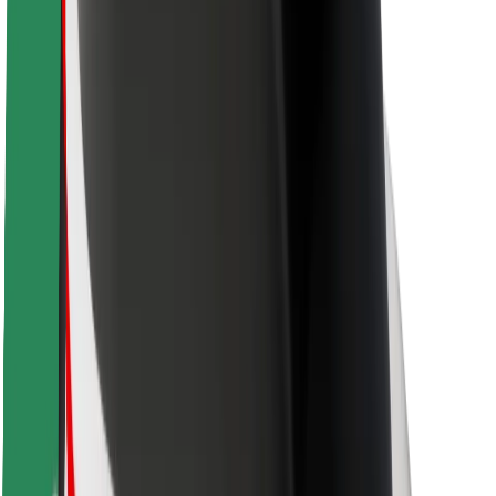
Seguridad para usuarios
Seguridad para conductores
Seguridad para patinetes
Safety Lab
Ciudades
Dónde estamos
Soluciones para las ciudades
Aeropuertos
Estaciones de carga de Bolt
Soporte
Para usuarios
Para conductores