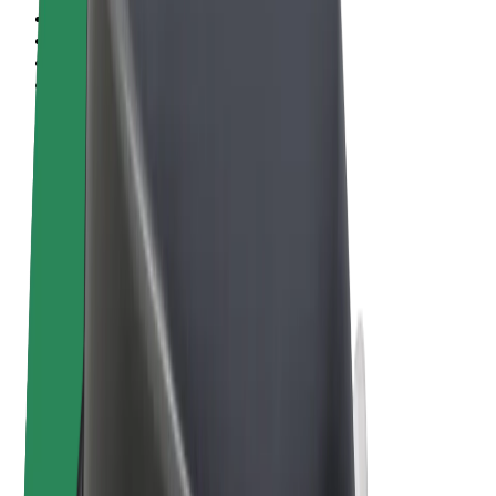
Términos y Condiciones
Privacidad
Cookies
© 2026 Bolt Technology OÜ
Productos
Viajes
Patinetes
Bolt Market
Bolt Food
Bolt Drive
Bolt para empresas