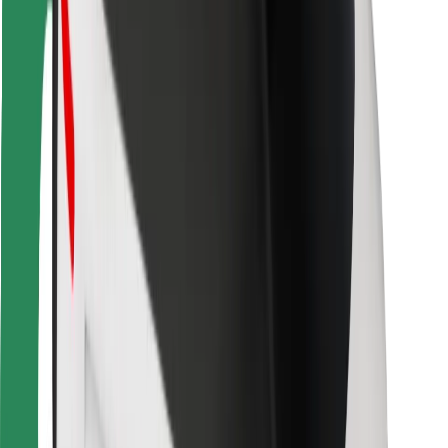
Para repartidores
Bolt Food
Para propietarios de flota
Para restaurantes
Bolt para empresas
Otros
Proveedores
Términos y Condiciones
Cookies
Seguridad
¡Conseguí un viaje en minutos!
Descargar la app de Bolt