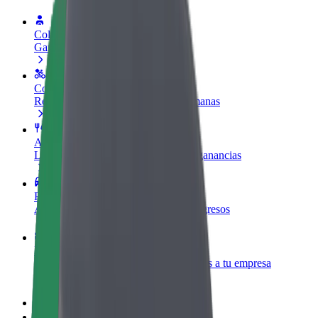
Colaborar como conductor
Gana dinero colaborando con Bolt
Colaborar como repartidor
Repartí comida y cobrá todas las semanas
Añadir un restaurante o tienda
Llegá a más clientes y maximizá tus ganancias
Registrarse como propietario de flota
Añadí tu flota a Bolt y potenciá tus ingresos
Bolt para empresas
Productos y servicios de Bolt adaptados a tu empresa