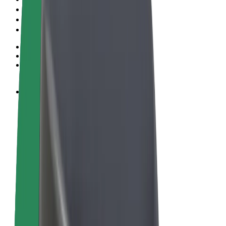
Términos y Condiciones
Privacidad
Cookies
© 2026 Bolt Technology OÜ
Productos
Viajes
Patinetes
Bolt Market
Bolt Food
Bolt Drive
Bolt para empresas
Bicis