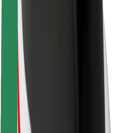
Bolt Food
Para propietarios de flota
Para restaurantes
Bolt para empresas
Otros
Proveedores
Términos y Condiciones
Cookies
Seguridad
¡Conseguí un viaje en minutos!
Descargar la app de Bolt
Encontrá tu comida favorita