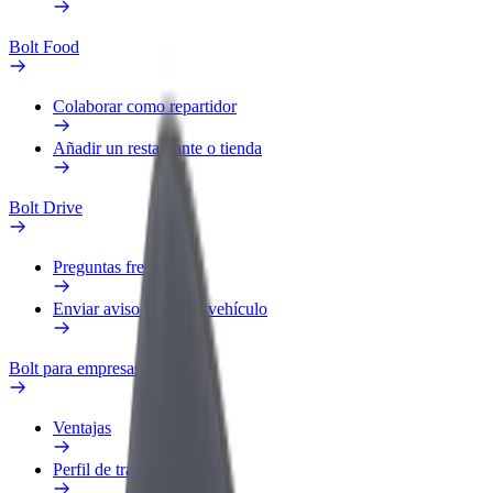
Bolt Food
Colaborar como repartidor
Añadir un restaurante o tienda
Bolt Drive
Preguntas frecuentes
Enviar aviso sobre un vehículo
Bolt para empresas
Ventajas
Perfil de trabajo