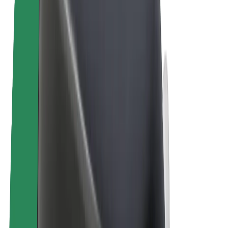
Bolt Plus
Colabora con Bolt
Conductores
Ingresos de conductor/a
Repartidores
Ingresos de repartidor
Comercios de Bolt Food
Flotas
Franquicias
Empresa
Trabajá con nosotros
Acerca de Bolt