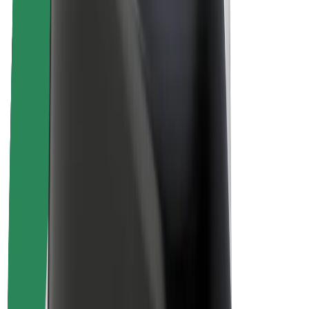
Sostenibilidad en Bolt
Project Zero
Blog
Sala de prensa
Directrices de la marca
Misión
Relación con inversores
Liderazgo
Marca
Medios
Fondo Urbano
Seguridad
Seguridad para usuarios