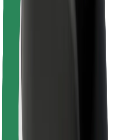
Seguridad para conductores
Seguridad para patinetes
Safety Lab
Ciudades
Dónde estamos
Soluciones para las ciudades
Aeropuertos
Estaciones de carga de Bolt
Soporte
Para usuarios
Para conductores
Para repartidores