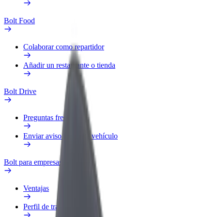
Bolt Food
Colaborar como repartidor
Añadir un restaurante o tienda
Bolt Drive
Preguntas frecuentes
Enviar aviso sobre un vehículo
Bolt para empresas
Ventajas
Perfil de trabajo