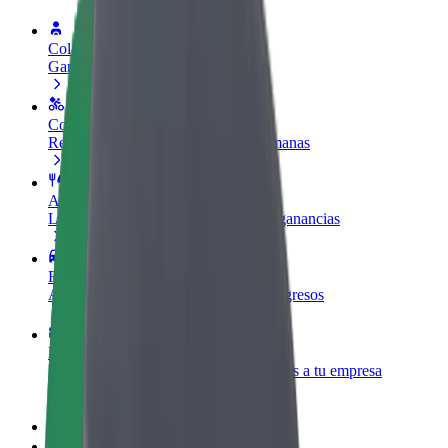
Colaborar como conductor
Gana dinero colaborando con Bolt
Colaborar como repartidor
Repartí comida y cobrá todas las semanas
Añadir un restaurante o tienda
Llegá a más clientes y maximizá tus ganancias
Registrarse como propietario de flota
Añadí tu flota a Bolt y potenciá tus ingresos
Bolt para empresas
Productos y servicios de Bolt adaptados a tu empresa