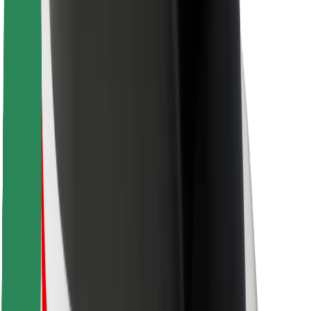
Bolt Food
Para propietarios de flota
Para restaurantes
Bolt para empresas
Otros
Proveedores
Términos y Condiciones
Cookies
Seguridad
¡Conseguí un viaje en minutos!
Descargar la app de Bolt
Encontrá tu comida favorita