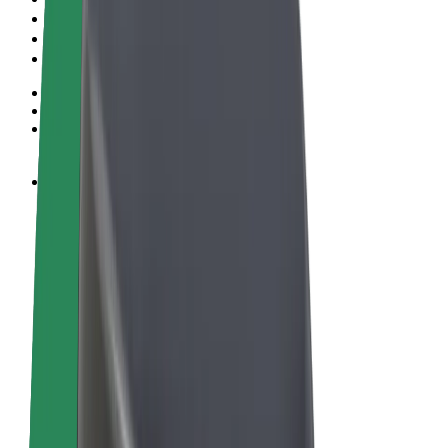
Términos y Condiciones
Privacidad
Cookies
© 2026 Bolt Technology OÜ
Productos
Viajes
Patinetes
Bolt Market
Bolt Food
Bolt Drive
Bolt para empresas
Bicis