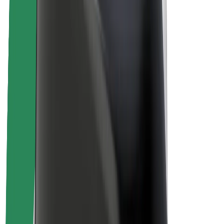
Sostenibilidad en Bolt
Project Zero
Blog
Sala de prensa
Directrices de la marca
Misión
Relación con inversores
Liderazgo
Marca
Medios
Fondo Urbano
Seguridad
Seguridad para usuarios