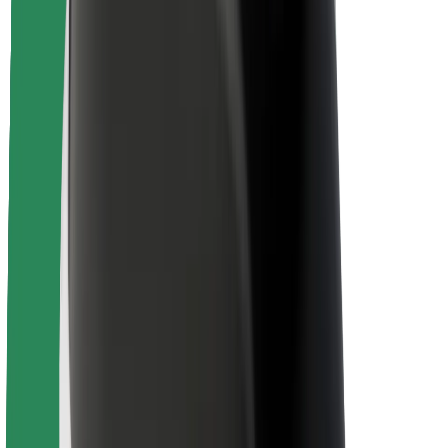
Seguridad para conductores
Seguridad para patinetes
Safety Lab
Ciudades
Dónde estamos
Soluciones para las ciudades
Aeropuertos
Estaciones de carga de Bolt
Soporte
Para usuarios
Para conductores
Para repartidores