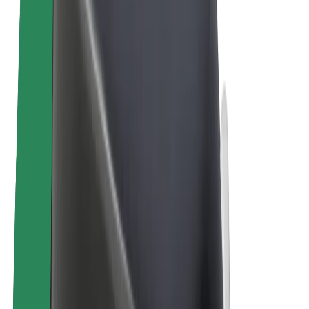
Bolt Plus
Colabora con Bolt
Conductores
Ingresos de conductor/a
Repartidores
Ingresos de repartidor
Comercios de Bolt Food
Flotas
Franquicias
Empresa
Trabajá con nosotros
Acerca de Bolt