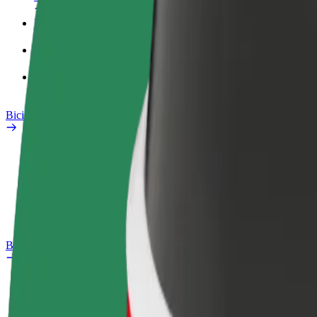
Perfil de trabajo
Productos
Bolt Food para empresas
Bicis
Safety Lab
Informar de un problema
Preguntas frecuentes
Bolt Plus
Beneficios
Cómo unirse