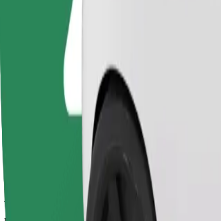
Los conductores de esta categoría pueden ayudar a personas mayores y p
plegadas (esta categoría no es WAV).
Duración estimada del viaje
9 min
Distancia estimada
3,2 km
Pasajeros
1-4
Precio estimado
EUR 7,90
Basic
Viajes asequibles en coches estándar
Duración estimada del viaje