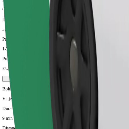
9 min
Distancia estimada
3,2 km
Pasajeros
1-3
Precio estimado
EUR 4,90
Bolt
Viajes fiables en coches estándar de tamaño medio.
Duración estimada del viaje
9 min
Distancia estimada