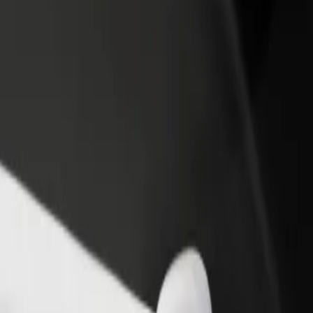
adir un restaurante o tienda
Registrarse como propietario de
B
egá a más clientes y maximizá tus
flota
P
nancias
Añadí tu flota a Bolt y potenciá tus
t
ingresos
rminal D
Terminal D? Explorá nuestros servicios y encontrá la opción perfecta pa
Descargá la app de Bolt