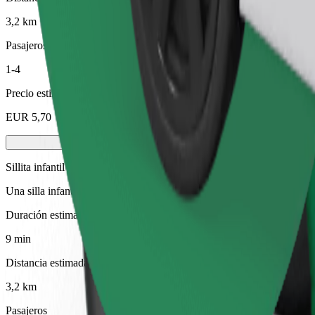
3,2 km
Pasajeros
1-4
Precio estimado
EUR 5,70
Sillita infantil
Una silla infantil con arnés garantiza un viaje seguro para niños de 2 
Duración estimada del viaje
9 min
Distancia estimada
3,2 km
Pasajeros