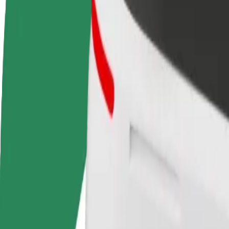
Preguntas frecuentes
Colaborar como conductor
Colaborar como repartidor
Añ
Gana dinero colaborando
Repartí comida y cobrá todas las
Ll
con Bolt
semanas
ga
Cómo ir de Tallinn Bus Station (Coach Station) a Te
¿Buscás la mejor forma de ir de Tallinn Bus Station (Coach Station) a 
Origen
Tallinn Bus Station (Coach Station)
Destino
Terminal D
Comodidad y confort a un botón de distancia
Assist