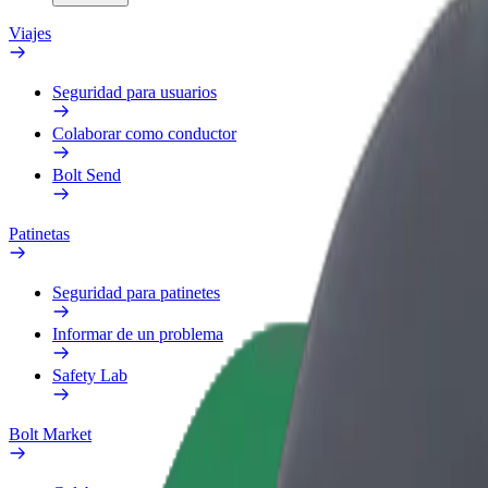
Viajes
Seguridad para usuarios
Colaborar como conductor
Bolt Send
Patinetas
Seguridad para patinetes
Informar de un problema
Safety Lab
Bolt Market