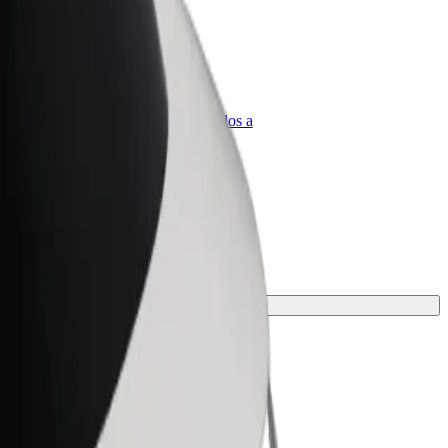
olt para empresas
roductos y servicios de Bolt adaptados a
u empresa
ra tu viaje.