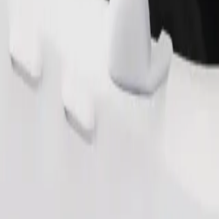
ersonas con discapacidad. Si tienes alguna solicitud especial, avisa al
Pedir viaje