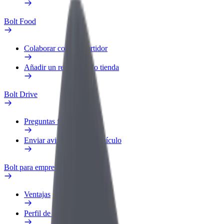
Bolt Food
Colaborar como repartidor
Añadir un restaurante o tienda
Bolt Drive
Preguntas frecuentes
Enviar aviso sobre un vehículo
Bolt para empresas
Ventajas
Perfil de trabajo