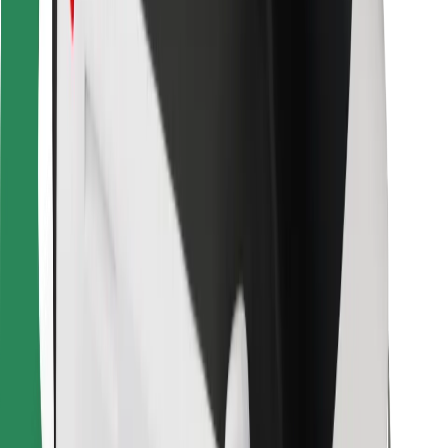
Bolt Food
Para propietarios de flota
Para restaurantes
Bolt para empresas
Otros
Proveedores
Términos y Condiciones
Cookies
Seguridad
¡Conseguí un viaje en minutos!
Descargar la app de Bolt
Encontrá tu comida favorita