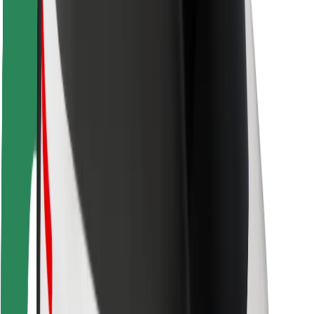
Seguridad para conductores
Seguridad para patinetes
Safety Lab
Ciudades
Dónde estamos
Soluciones para las ciudades
Aeropuertos
Estaciones de carga de Bolt
Soporte
Para usuarios
Para conductores
Para repartidores