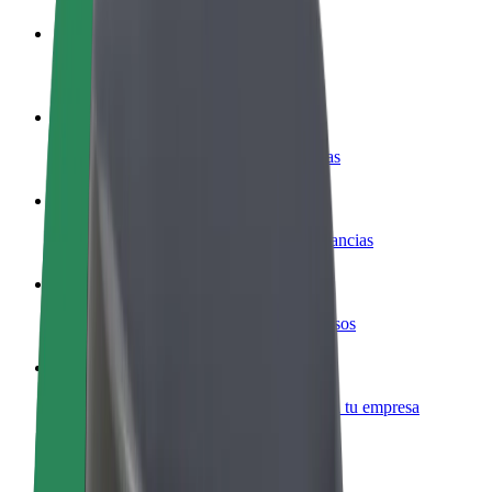
Colaborar como conductor
Gana dinero colaborando con Bolt
Colaborar como repartidor
Repartí comida y cobrá todas las semanas
Añadir un restaurante o tienda
Llegá a más clientes y maximizá tus ganancias
Registrarse como propietario de flota
Añadí tu flota a Bolt y potenciá tus ingresos
Bolt para empresas
Productos y servicios de Bolt adaptados a tu empresa