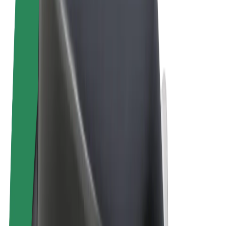
Términos y Condiciones
Privacidad
Cookies
© 2026 Bolt Technology OÜ
Productos
Viajes
Patinetes
Bolt Market
Bolt Food
Bolt Drive
Bolt para empresas
Bicis