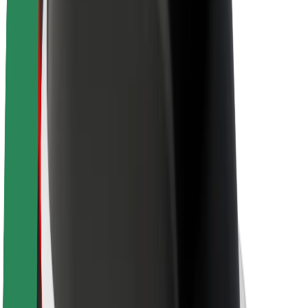
Sostenibilidad en Bolt
Project Zero
Blog
Sala de prensa
Directrices de la marca
Misión
Relación con inversores
Liderazgo
Marca
Medios
Fondo Urbano
Seguridad
Seguridad para usuarios