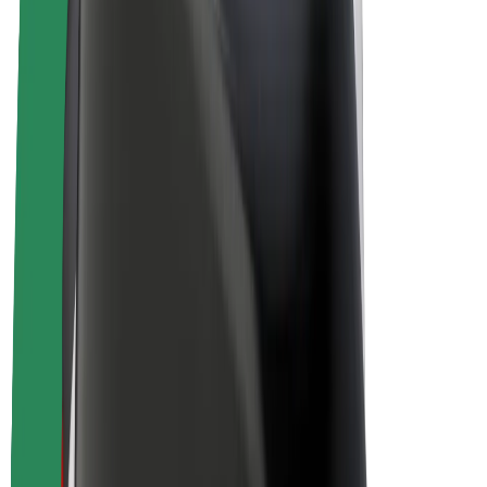
Bolt Plus
Colabora con Bolt
Conductores
Ingresos de conductor/a
Repartidores
Ingresos de repartidor
Comercios de Bolt Food
Flotas
Franquicias
Empresa
Trabajá con nosotros
Acerca de Bolt