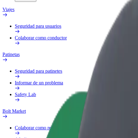
Viajes
Seguridad para usuarios
Colaborar como conductor
Patinetas
Seguridad para patinetes
Informar de un problema
Safety Lab
Bolt Market
Colaborar como repartidor