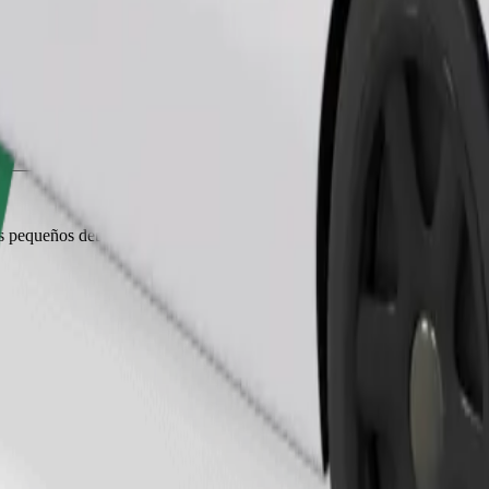
Pedir viaje
es pequeños deben ir en transportín y los asientos deben protegerse con