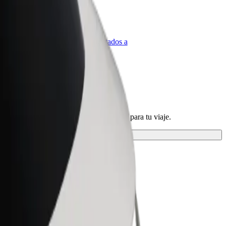
olt para empresas
roductos y servicios de Bolt adaptados a
u empresa
rvicios y encontrá la opción perfecta para tu viaje.