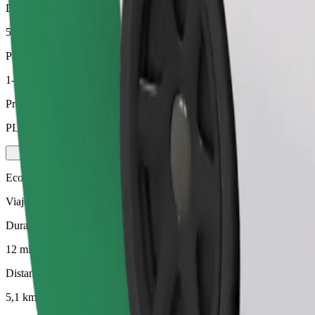
Distancia estimada
5,1 km
Pasajeros
1-4
Precio estimado
PLN 25,10
Ecológico
Viajes eficientes en vehículos híbridos y eléctricos
Duración estimada del viaje
12 min
Distancia estimada
5,1 km