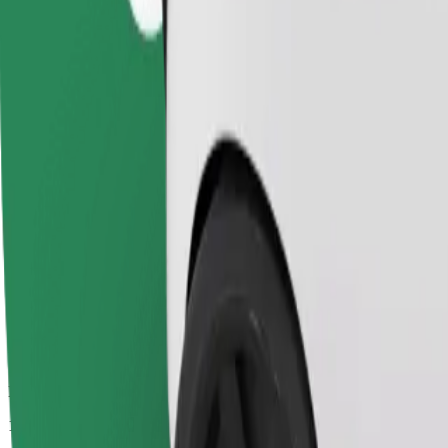
Duración estimada del viaje
12 min
Distancia estimada
5,1 km
Pasajeros
1-4
Precio estimado
PLN 17,90
Comfort
Viajes en coches con más espacio para equipaje y para estirar las pier
Duración estimada del viaje
12 min