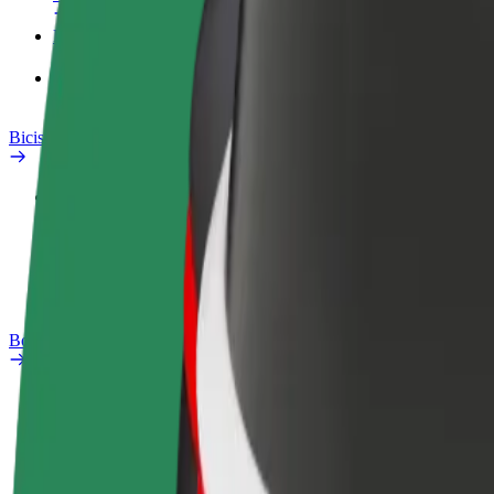
Productos
Bolt Food para empresas
Bicis
Safety Lab
Informar de un problema
Preguntas frecuentes
Bolt Plus
Beneficios
Cómo unirse
Preguntas frecuentes