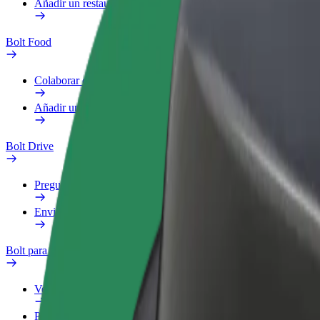
Añadir un restaurante o tienda
Bolt Food
Colaborar como repartidor
Añadir un restaurante o tienda
Bolt Drive
Preguntas frecuentes
Enviar aviso sobre un vehículo
Bolt para empresas
Ventajas
Perfil de trabajo