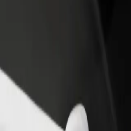
adir un restaurante o tienda
Registrarse como propietario de
B
egá a más clientes y maximizá tus
flota
P
nancias
Añadí tu flota a Bolt y potenciá tus
t
ingresos
f Gdańsk University of Technology "Kwadratowa
b of Gdańsk University of Technology "Kwadratowa? Explorá nuestros se
Descargá la app de Bolt
towa