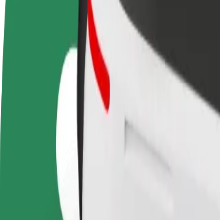
Colaborar como conductor
Colaborar como repartidor
Añ
Gana dinero colaborando
Repartí comida y cobrá todas las
Ll
con Bolt
semanas
ga
Cómo ir de Galeria Bałtycka a The Academic Club o
¿Buscás la mejor forma de ir de Galeria Bałtycka a The Academic Clu
Origen
Galeria Bałtycka
Destino
The Academic Club of Gdańsk University of Technology "Kwadra
Comodidad y confort a un botón de distancia
Bolt
Viajes fiables en coches estándar de tamaño medio.