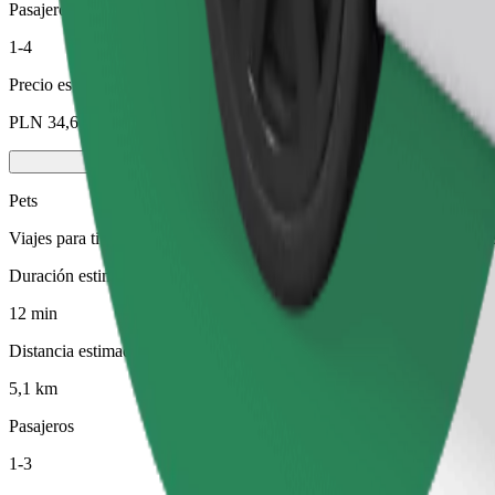
Pasajeros
1-4
Precio estimado
PLN 34,60
Pets
Viajes para ti y tu mascota. Los perros deben llevar bozal, los animal
Duración estimada del viaje
12 min
Distancia estimada
5,1 km
Pasajeros
1-3