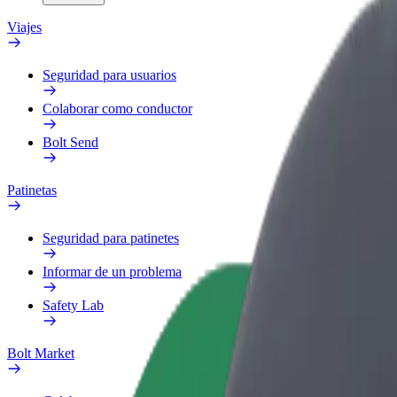
Viajes
Seguridad para usuarios
Colaborar como conductor
Bolt Send
Patinetas
Seguridad para patinetes
Informar de un problema
Safety Lab
Bolt Market