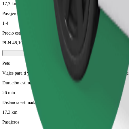
17,3 km
Pasajeros
1-4
Precio estimado
PLN 48,10
Pets
Viajes para ti y tu mascota. Los perros deben llevar bozal, los animal
Duración estimada del viaje
26 min
Distancia estimada
17,3 km
Pasajeros