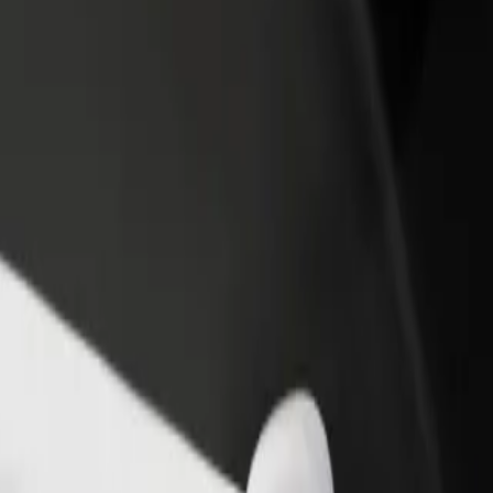
adir un restaurante o tienda
Registrarse como propietario de
B
egá a más clientes y maximizá tus
flota
P
nancias
Añadí tu flota a Bolt y potenciá tus
t
ingresos
rá nuestros servicios y encontrá la opción perfecta para tu viaje.
Descargá la app de Bolt