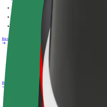
Perfil de trabajo
Productos
Bolt Food para empresas
Bicis
Safety Lab
Informar de un problema
Preguntas frecuentes
Bolt Plus
Beneficios
Cómo unirse