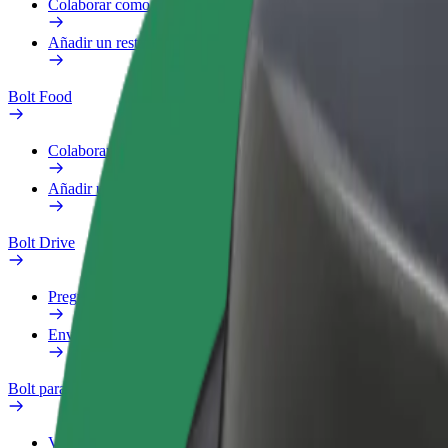
Colaborar como repartidor
Añadir un restaurante o tienda
Bolt Food
Colaborar como repartidor
Añadir un restaurante o tienda
Bolt Drive
Preguntas frecuentes
Enviar aviso sobre un vehículo
Bolt para empresas
Ventajas