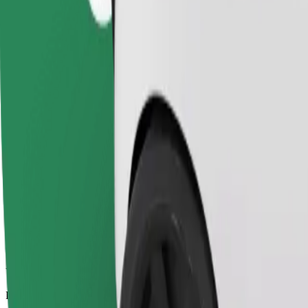
Viajes fiables en coches estándar de tamaño medio.
Duración estimada del viaje
26 min
Distancia estimada
17,3 km
Pasajeros
1-4
Precio estimado
PLN 74,00
Comfort
Viajes en coches con más espacio para equipaje y para estirar las pier
Duración estimada del viaje