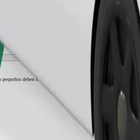
Pedir viaje
es pequeños deben ir en transportín y los asientos deben protegerse con