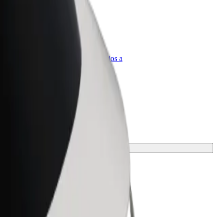
olt para empresas
roductos y servicios de Bolt adaptados a
u empresa