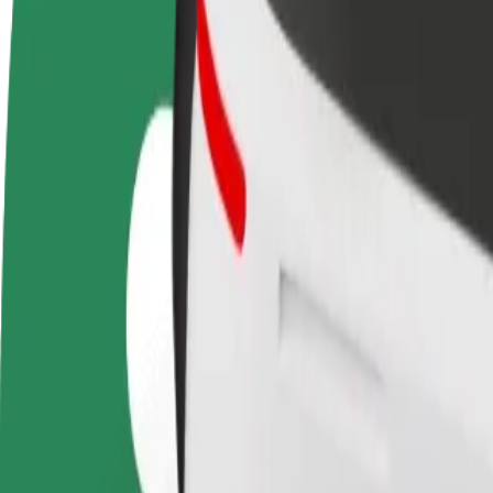
Preguntas frecuentes
Colaborar como conductor
Colaborar como repartidor
Añ
Gana dinero colaborando
Repartí comida y cobrá todas las
Ll
con Bolt
semanas
ga
Cómo ir de Gdynia Główna a Wrzeszcz PKP
¿Buscás la mejor forma de ir de Gdynia Główna a Wrzeszcz PKP? Explo
Origen
Gdynia Główna
Destino
Wrzeszcz PKP
Comodidad y confort a un botón de distancia
Bolt