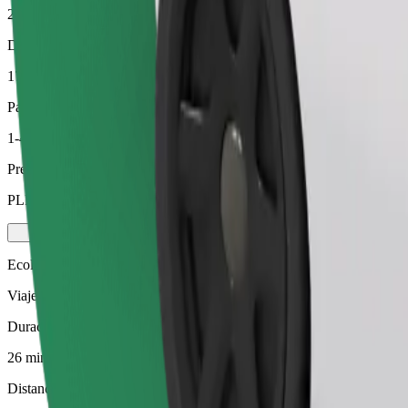
26 min
Distancia estimada
17,3 km
Pasajeros
1-4
Precio estimado
PLN 102,80
Ecológico
Viajes eficientes en vehículos híbridos y eléctricos
Duración estimada del viaje
26 min
Distancia estimada