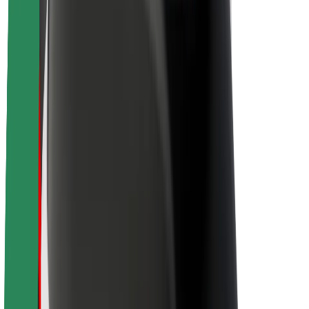
Acerca de Bolt
Sostenibilidad en Bolt
Project Zero
Blog
Sala de prensa
Directrices de la marca
Misión
Relación con inversores
Liderazgo
Marca
Medios
Fondo Urbano
Seguridad