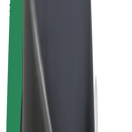
Términos y Condiciones
Privacidad
Cookies
© 2026 Bolt Technology OÜ
Productos
Viajes
Patinetes
Bolt Market
Bolt Food
Bolt Drive
Bolt para empresas