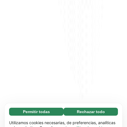
Permitir todas
Rechazar todo
Necesarias (65)
Las cookies necesarias ayudan a que nuestra
Más información
Utilizamos cookies necesarias, de preferencias, analíticas