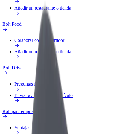
Añadir un restaurante o tienda
Bolt Food
Colaborar como repartidor
Añadir un restaurante o tienda
Bolt Drive
Preguntas frecuentes
Enviar aviso sobre un vehículo
Bolt para empresas
Ventajas