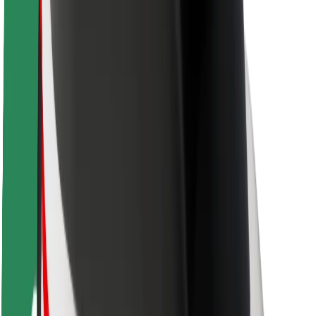
Seguridad para usuarios
Seguridad para conductores
Seguridad para patinetes
Safety Lab
Ciudades
Dónde estamos
Soluciones para las ciudades
Aeropuertos
Estaciones de carga de Bolt
Soporte
Para usuarios
Para conductores