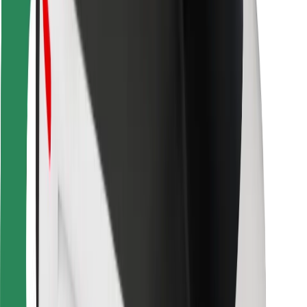
Para repartidores
Bolt Food
Para propietarios de flota
Para restaurantes
Bolt para empresas
Otros
Proveedores
Términos y Condiciones
Cookies
Seguridad
¡Conseguí un viaje en minutos!
Descargar la app de Bolt