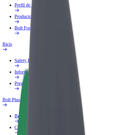
Perfil de trabajo
Productos
Bolt Food para empresas
Bicis
Safety Lab
Informar de un problema
Preguntas frecuentes
Bolt Plus
Beneficios
Cómo unirse