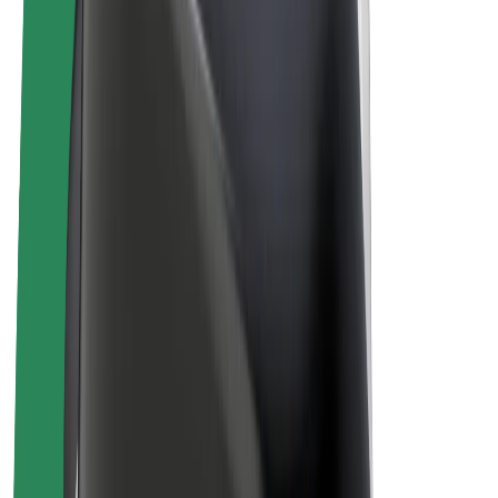
Bicis
Bolt Plus
Colabora con Bolt
Conductores
Ingresos de conductor/a
Repartidores
Ingresos de repartidor
Comercios de Bolt Food
Flotas
Franquicias
Empresa
Trabajá con nosotros