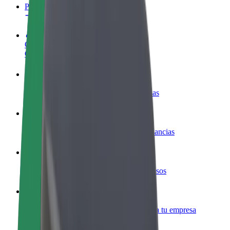
Preguntas frecuentes
Colaborar como conductor
Gana dinero colaborando con Bolt
Colaborar como repartidor
Repartí comida y cobrá todas las semanas
Añadir un restaurante o tienda
Llegá a más clientes y maximizá tus ganancias
Registrarse como propietario de flota
Añadí tu flota a Bolt y potenciá tus ingresos
Bolt para empresas
Productos y servicios de Bolt adaptados a tu empresa