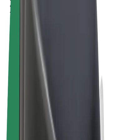
Términos y Condiciones
Privacidad
Cookies
© 2026 Bolt Technology OÜ
Productos
Viajes
Patinetes
Bolt Market
Bolt Food
Bolt Drive
Bolt para empresas
Bicis