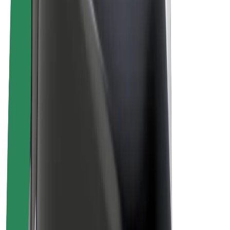
Bolt Plus
Colabora con Bolt
Conductores
Ingresos de conductor/a
Repartidores
Ingresos de repartidor
Comercios de Bolt Food
Flotas
Franquicias
Empresa
Trabajá con nosotros
Acerca de Bolt