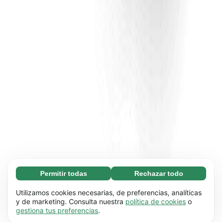
Permitir todas
Rechazar todo
Necesarias (65)
Las cookies necesarias ayudan a que nuestra
Más información
Utilizamos cookies necesarias, de preferencias, analíticas
página web funcione correctamente, pues
y de marketing. Consulta nuestra
política de cookies
o
gestiona tus preferencias
.
hace posible que se lleven a cabo funciones
Preferenciales (17)
básicas (por ejemplo, navegar por las distintas