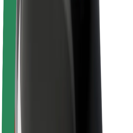
Sostenibilidad en Bolt
Project Zero
Blog
Sala de prensa
Directrices de la marca
Misión
Relación con inversores
Liderazgo
Marca
Medios
Fondo Urbano
Seguridad
Seguridad para usuarios