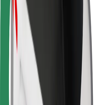
Bolt Food
Para propietarios de flota
Para restaurantes
Bolt para empresas
Otros
Proveedores
Términos y Condiciones
Cookies
Seguridad
¡Conseguí un viaje en minutos!
Descargar la app de Bolt
Encontrá tu comida favorita