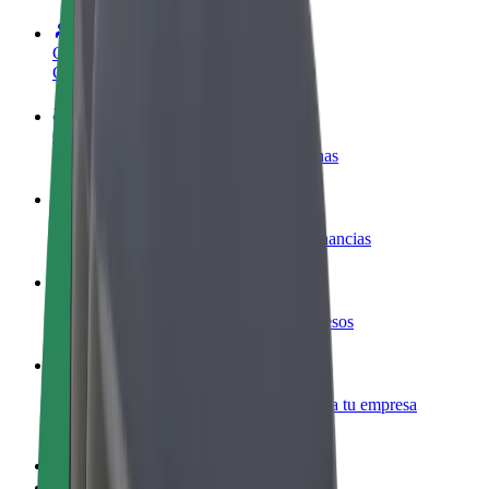
Colaborar como conductor
Gana dinero colaborando con Bolt
Colaborar como repartidor
Repartí comida y cobrá todas las semanas
Añadir un restaurante o tienda
Llegá a más clientes y maximizá tus ganancias
Registrarse como propietario de flota
Añadí tu flota a Bolt y potenciá tus ingresos
Bolt para empresas
Productos y servicios de Bolt adaptados a tu empresa