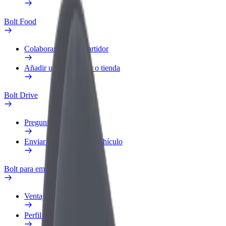
Bolt Food
Colaborar como repartidor
Añadir un restaurante o tienda
Bolt Drive
Preguntas frecuentes
Enviar aviso sobre un vehículo
Bolt para empresas
Ventajas
Perfil de trabajo